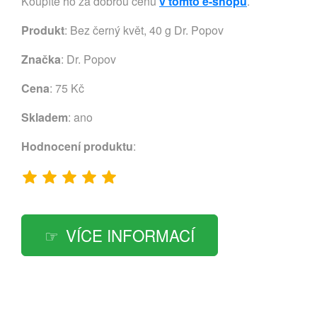
Koupíte ho za dobrou cenu
v tomto e-shopu
.
Produkt
: Bez černý květ, 40 g Dr. Popov
Značka
:
Dr. Popov
Cena
: 75 Kč
Skladem
: ano
Hodnocení produktu
:
VÍCE INFORMACÍ