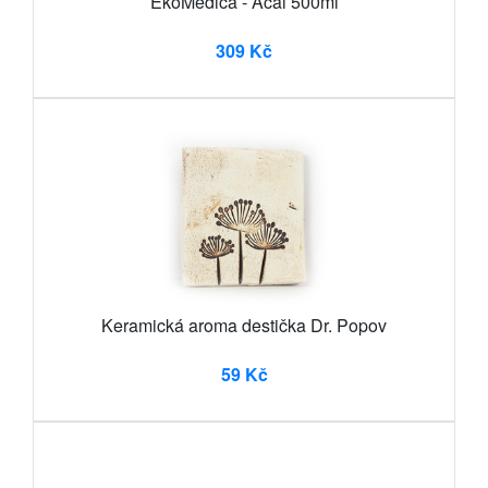
EkoMedica - Acai 500ml
309 Kč
Keramická aroma destička Dr. Popov
59 Kč