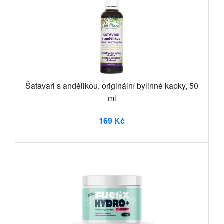
Šatavari s andělikou, originální bylinné kapky, 50
ml
169 Kč