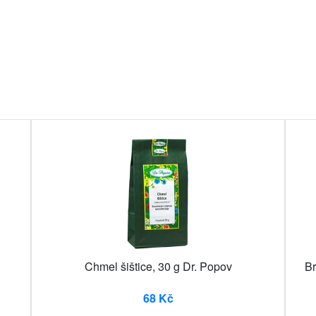
Chmel šištice, 30 g Dr. Popov
Br
68 Kč