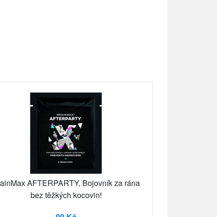
ainMax AFTERPARTY, Bojovník za rána
bez těžkých kocovin!
99 Kč