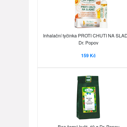
Inhalační tyčinka PROTI CHUTI NA SLA
Dr. Popov
159 Kč
Bez černý květ, 40 g Dr. Popov