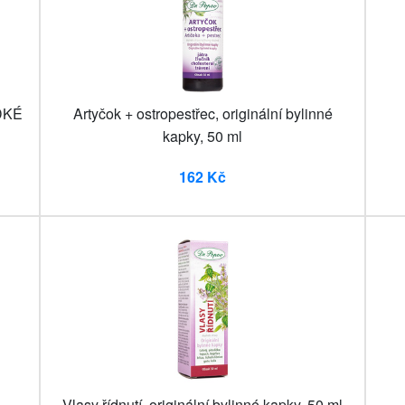
DKÉ
Artyčok + ostropestřec, originální bylinné
kapky, 50 ml
162 Kč
Vlasy řídnutí, originální bylinné kapky, 50 ml