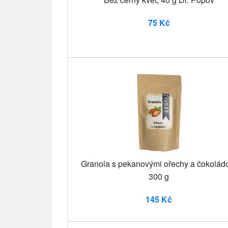
75 Kč
Granola s pekanovými ořechy a čokolád
300 g
145 Kč