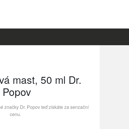
á mast, 50 ml Dr.
Popov
né značky
Dr. Popov
teď získáte za senzační
cenu.