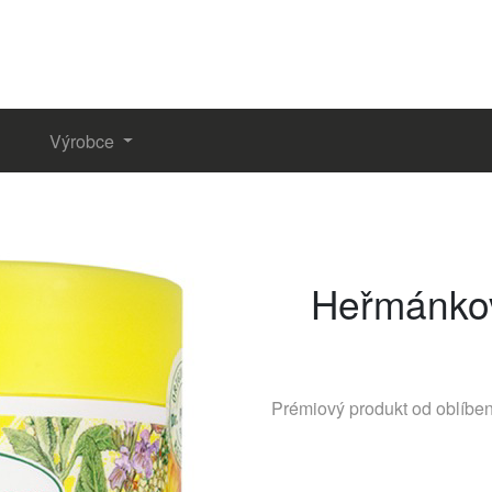
Výrobce
Heřmánkov
Prémiový produkt od oblíbe