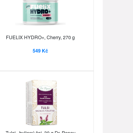
FUELIX HYDRO+, Cherry, 270 g
549 Kč
Tulsi , bylinný čaj, 30 g Dr. Popov