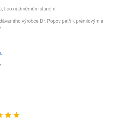
u, i po nadměrném slunění.
dávaného výrobce Dr. Popov patří k prémiovým a
?
u
.
v