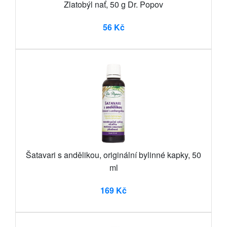
Zlatobýl nať, 50 g Dr. Popov
56 Kč
Šatavari s andělikou, originální bylinné kapky, 50
ml
169 Kč