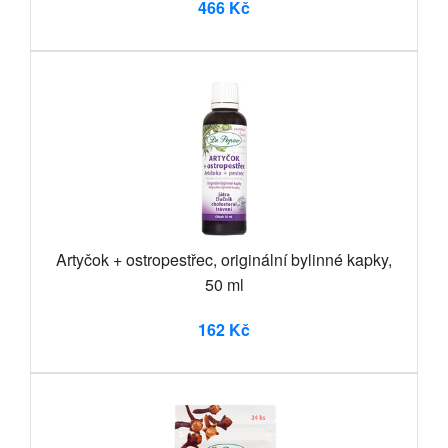
466 Kč
Artyčok + ostropestřec, originální bylinné kapky,
50 ml
162 Kč