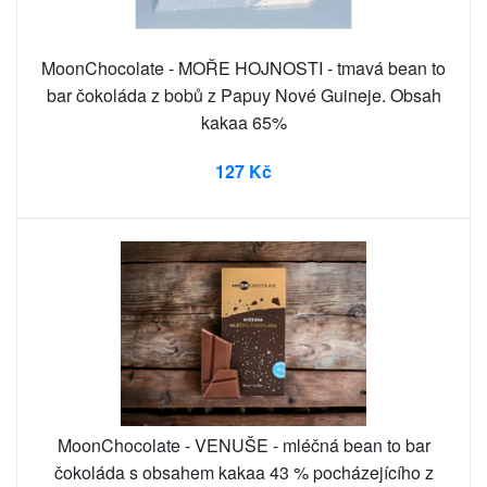
MoonChocolate - MOŘE HOJNOSTI - tmavá bean to
bar čokoláda z bobů z Papuy Nové Guineje. Obsah
kakaa 65%
127 Kč
MoonChocolate - VENUŠE - mléčná bean to bar
čokoláda s obsahem kakaa 43 % pocházejícího z