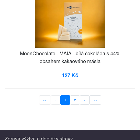
MoonChocolate - MAIA - bílá čokoláda s 44%
obsahem kakaového másla
127 Kč
««
«
1
2
»
»»
Zdravá výživa a doplňky stravy