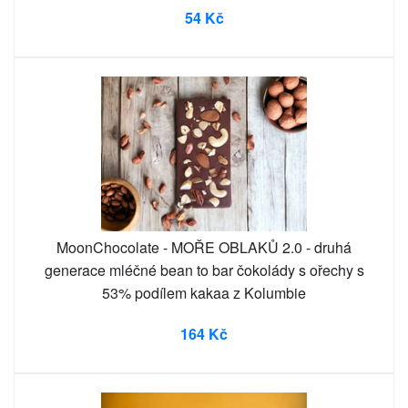
54 Kč
MoonChocolate - MOŘE OBLAKŮ 2.0 - druhá
generace mléčné bean to bar čokolády s ořechy s
53% podílem kakaa z Kolumbie
164 Kč