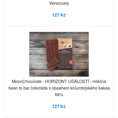
Venezuely
127 Kč
MoonChocolate - HORIZONT UDÁLOSTÍ - mléčná
bean to bar čokoláda s obsahem kolumbijského kakaa
58%
127 Kč