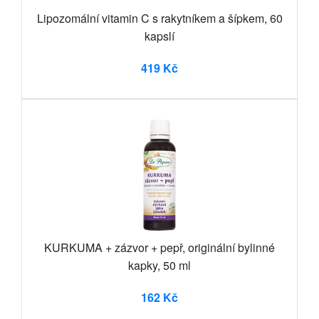
Lipozomální vitamin C s rakytníkem a šípkem, 60
kapslí
419 Kč
KURKUMA + zázvor + pepř, originální bylinné
kapky, 50 ml
162 Kč