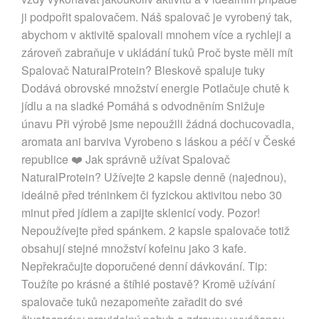
ji podpořit spalovačem. Náš spalovač je vyrobený tak,
abychom v aktivitě spalovali mnohem více a rychleji a
zároveň zabraňuje v ukládání tuků Proč byste měli mít
Spalovač NaturalProtein? Bleskově spaluje tuky
Dodává obrovské množství energie Potlačuje chutě k
jídlu a na sladké Pomáhá s odvodněním Snižuje
únavu Při výrobě jsme nepoužili žádná dochucovadla,
aromata ani barviva Vyrobeno s láskou a péčí v České
republice ❤️ Jak správně užívat Spalovač
NaturalProtein? Užívejte 2 kapsle denně (najednou),
ideálně před tréninkem či fyzickou aktivitou nebo 30
minut před jídlem a zapijte sklenicí vody. Pozor!
Nepoužívejte před spánkem. 2 kapsle spalovače totiž
obsahují stejné množství kofeinu jako 3 kafe.
Nepřekračujte doporučené denní dávkování. Tip:
Toužíte po krásné a štíhlé postavě? Kromě užívání
spalovače tuků nezapomeňte zařadit do své