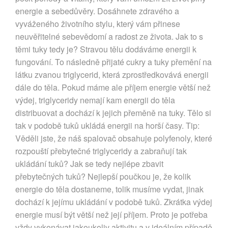
energie a sebedůvěry. Dosáhnete zdravého a
vyváženého životního stylu, který vám přinese
neuvěřitelné sebevědomí a radost ze života. Jak to s
těmi tuky tedy je? Stravou tělu dodáváme energii k
fungování. To následně přijaté cukry a tuky přemění na
látku zvanou triglycerid, která zprostředkovává energii
dále do těla. Pokud máme ale příjem energie větší než
výdej, triglyceridy nemají kam energii do těla
distribuovat a dochází k jejich přeměně na tuky. Tělo si
tak v podobě tuků ukládá energii na horší časy. Tip:
Věděli jste, že náš spalovač obsahuje polyfenoly, které
rozpouští přebytečné triglyceridy a zabraňují tak
ukládání tuků? Jak se tedy nejlépe zbavit
přebytečných tuků? Nejlepší poučkou je, že kolik
energie do těla dostaneme, tolik musíme vydat, jinak
dochází k jejímu ukládání v podobě tuků. Zkrátka výdej
energie musí být větší než její příjem. Proto je potřeba
vždy vykonávat jakoukoliv aktivitu a v ideálním případě