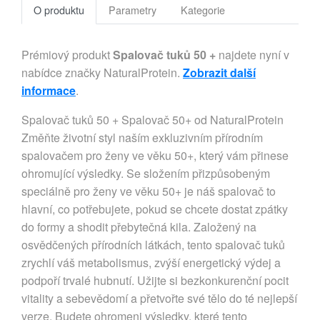
O produktu
Parametry
Kategorie
Prémiový produkt
Spalovač tuků 50 +
najdete nyní v
nabídce značky NaturalProtein.
Zobrazit další
informace
.
Spalovač tuků 50 + Spalovač 50+ od NaturalProtein
Změňte životní styl naším exkluzivním přírodním
spalovačem pro ženy ve věku 50+, který vám přinese
ohromující výsledky. Se složením přizpůsobeným
speciálně pro ženy ve věku 50+ je náš spalovač to
hlavní, co potřebujete, pokud se chcete dostat zpátky
do formy a shodit přebytečná kila. Založený na
osvědčených přírodních látkách, tento spalovač tuků
zrychlí váš metabolismus, zvýší energetický výdej a
podpoří trvalé hubnutí. Užijte si bezkonkurenční pocit
vitality a sebevědomí a přetvořte své tělo do té nejlepší
verze. Budete ohromeni výsledky, které tento