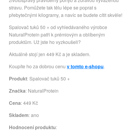
životosprávy pravidelný pohyb a zdravou vyváženou
stravu. Pomůžete tak tělu lépe se poprat s
přebytečnými kilogramy, a navíc se budete cítit skvěle!
Spalovač tuků 50 + od vyhledávaného výrobce
NaturalProtein patří k prémiovým a oblíbeným
produktům. Už jste ho vyzkoušeli?
Aktuálně stojí jen 449 Kč a je skladem.
Koupíte ho za dobrou cenu
v tomto e-shopu
.
Produkt
: Spalovač tuků 50 +
Značka
:
NaturalProtein
Cena
: 449 Kč
Skladem
: ano
Hodnocení produktu
: