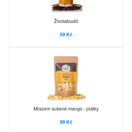
Životabudič
59 Kč
Mrazem sušené mango - plátky
99 Kč