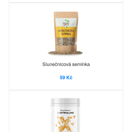
Slunečnicová semínka
59 Kč