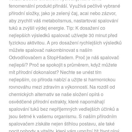
fenomenální produkt přináší. Využívá pečlivě vybrané
přírodní složky, jako je zelený čaj, acai nebo zázvor,
aby zrychlil váš metabolismus, nastartoval spalování
tuků a zvýšil výdej energie. Tip: K dosažení co
nejlepších výsledků spalovač užívejte 30 minut před
fyzickou aktivitou. A pro dosažení rychlejších výsledků
můžete spalovač nakombinovat s naším
Odvodňovačem a StopHladem. Proč je náš spalovač
nejlepší? Proč se spokojit s průměrem, když můžete
mít přírodní dokonalost? Nechte se unést tím
nejlepším, co příroda nabízí a užijte si harmonickou
rovnováhu mezi zdravím a výkonností. Na rozdíl od
chemických alternativ se naše složení opírá o
osvědčené přírodní extrakty, které napomáhají
spalování tuků bez nepříjemných vedlejších účinků a
jsou šetrné k vašemu organismu. S naším přírodním
spalovačem získáte nejen štíhlou postavu, ale také
pocit pohody a vitality, který vám umožní žít život plný