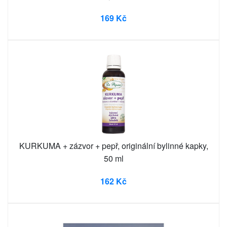
169 Kč
KURKUMA + zázvor + pepř, originální bylinné kapky,
50 ml
162 Kč