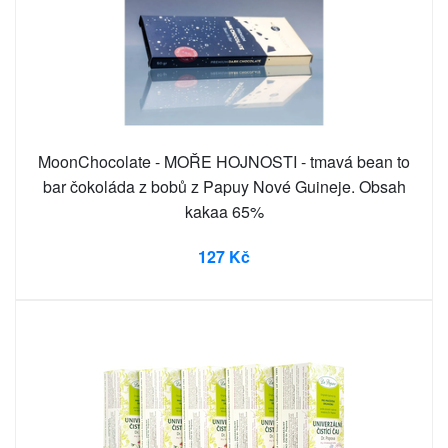
MoonChocolate - MOŘE HOJNOSTI - tmavá bean to
bar čokoláda z bobů z Papuy Nové Guineje. Obsah
kakaa 65%
127 Kč