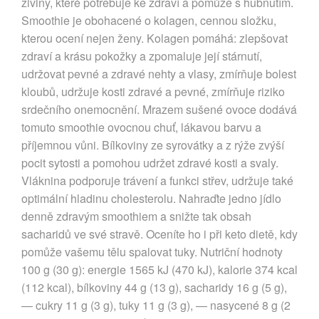
živiny, které potřebuje ke zdraví a pomůže s hubnutím.
Smoothie je obohacené o kolagen, cennou složku,
kterou ocení nejen ženy. Kolagen pomáhá: zlepšovat
zdraví a krásu pokožky a zpomaluje její stárnutí,
udržovat pevné a zdravé nehty a vlasy, zmírňuje bolest
kloubů, udržuje kosti zdravé a pevné, zmírňuje riziko
srdečního onemocnění. Mrazem sušené ovoce dodává
tomuto smoothie ovocnou chuť, lákavou barvu a
příjemnou vůni. Bílkoviny ze syrovátky a z rýže zvýší
pocit sytosti a pomohou udržet zdravé kosti a svaly.
Vláknina podporuje trávení a funkci střev, udržuje také
optimální hladinu cholesterolu. Nahraďte jedno jídlo
denně zdravým smoothiem a snižte tak obsah
sacharidů ve své stravě. Oceníte ho i při keto dietě, kdy
pomůže vašemu tělu spalovat tuky. Nutriční hodnoty
100 g (30 g): energie 1565 kJ (470 kJ), kalorie 374 kcal
(112 kcal), bílkoviny 44 g (13 g), sacharidy 16 g (5 g),
— cukry 11 g (3 g), tuky 11 g (3 g), — nasycené 8 g (2