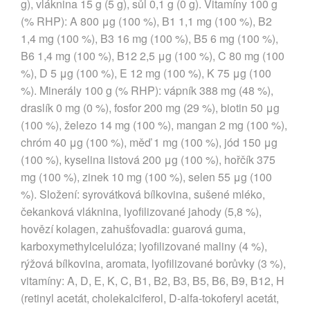
g), vláknina 15 g (5 g), sůl 0,1 g (0 g). Vitamíny 100 g
(% RHP): A 800 μg (100 %), B1 1,1 mg (100 %), B2
1,4 mg (100 %), B3 16 mg (100 %), B5 6 mg (100 %),
B6 1,4 mg (100 %), B12 2,5 μg (100 %), C 80 mg (100
%), D 5 μg (100 %), E 12 mg (100 %), K 75 μg (100
%). Minerály 100 g (% RHP): vápník 388 mg (48 %),
draslík 0 mg (0 %), fosfor 200 mg (29 %), biotin 50 μg
(100 %), železo 14 mg (100 %), mangan 2 mg (100 %),
chróm 40 μg (100 %), měď 1 mg (100 %), jód 150 μg
(100 %), kyselina listová 200 μg (100 %), hořčík 375
mg (100 %), zinek 10 mg (100 %), selen 55 μg (100
%). Složení: syrovátková bílkovina, sušené mléko,
čekanková vláknina, lyofilizované jahody (5,8 %),
hovězí kolagen, zahušťovadla: guarová guma,
karboxymethylcelulóza; lyofilizované maliny (4 %),
rýžová bílkovina, aromata, lyofilizované borůvky (3 %),
vitamíny: A, D, E, K, C, B1, B2, B3, B5, B6, B9, B12, H
(retinyl acetát, cholekalciferol, D-alfa-tokoferyl acetát,