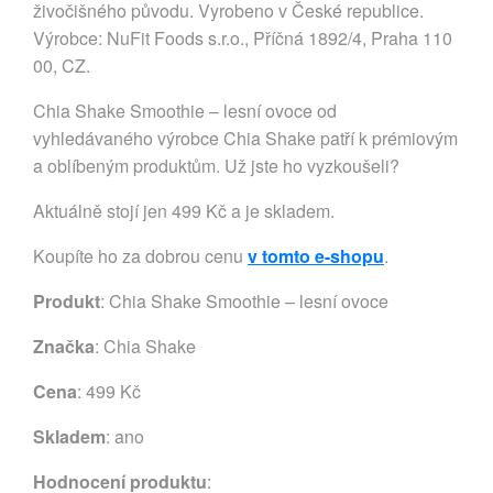
živočišného původu. Vyrobeno v České republice.
Výrobce: NuFit Foods s.r.o., Příčná 1892/4, Praha 110
00, CZ.
Chia Shake Smoothie – lesní ovoce od
vyhledávaného výrobce Chia Shake patří k prémiovým
a oblíbeným produktům. Už jste ho vyzkoušeli?
Aktuálně stojí jen 499 Kč a je skladem.
Koupíte ho za dobrou cenu
v tomto e-shopu
.
Produkt
: Chia Shake Smoothie – lesní ovoce
Značka
:
Chia Shake
Cena
: 499 Kč
Skladem
: ano
Hodnocení produktu
: