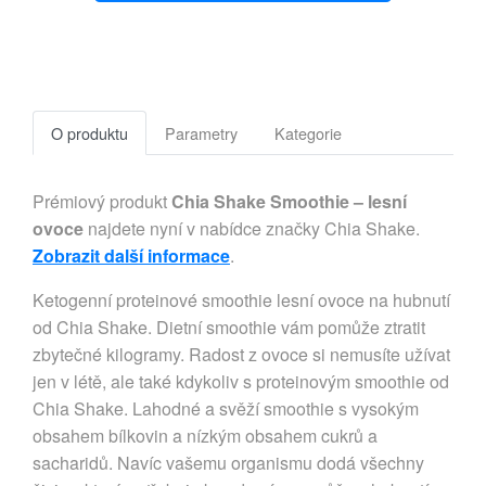
O produktu
Parametry
Kategorie
Prémiový produkt
Chia Shake Smoothie – lesní
ovoce
najdete nyní v nabídce značky Chia Shake.
Zobrazit další informace
.
Ketogenní proteinové smoothie lesní ovoce na hubnutí
od Chia Shake. Dietní smoothie vám pomůže ztratit
zbytečné kilogramy. Radost z ovoce si nemusíte užívat
jen v létě, ale také kdykoliv s proteinovým smoothie od
Chia Shake. Lahodné a svěží smoothie s vysokým
obsahem bílkovin a nízkým obsahem cukrů a
sacharidů. Navíc vašemu organismu dodá všechny