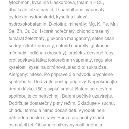
fylochinon, kyselina L-askorbová, thiamin HCL,
riboflavin, nikotinamid, D-pantothenát vápenatý,
pyridoxin hydrochlorid, kyselina listová,
hydroxokobalamin, D-biotin); minerály: Mg, K, Fe, Mn,
Se, Zn, Cr, Cu, I (citrát hořečnatý, chlorid draselný,
fumarát železnatý, glukonan manganatý, seleničitan
sodný, citrát zinečnatý, chlorid chromitý, glukonan
měďnatý, jodičnan draselný); prášek z červené řepy,
protispékavá látka: fosforečnan vápenatý, regulátor
kyselosti: kyselina citrónová, sladidlo: sukralóza.
Alergeny: mléko. Po přípravě dle návodu urychleně
spotřebujte. Dodržujte postup přípravy. Nepřekračujte
denní dávku 150 g sypké směsi. Balení po otevření
spotřebujte co nejrychleji. Balení pečlivě uzavírejte.
Dodržujte dostatečný pitný režim. Skladujte v suchu,
chladu, temnu a mimo dosah dětí. Výrobek není
náhradou pestré stravy. Pouze pro osoby starší
osmnácti let. Obsahuje bílkoviny rostlinného a