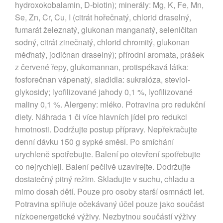
hydroxokobalamin, D-biotin); minerály: Mg, K, Fe, Mn,
Se, Zn, Cr, Cu, I (citrát hořečnatý, chlorid draselný,
fumarát železnatý, glukonan manganatý, seleničitan
sodný, citrát zinečnatý, chlorid chromitý, glukonan
měďnatý, jodičnan draselný); přírodní aromata, prášek
z červené řepy, glukomannan, protispékavá látka:
fosforečnan vápenatý, sladidla: sukralóza, steviol-
glykosidy; lyofilizované jahody 0,1 %, lyofilizované
maliny 0,1 %. Alergeny: mléko. Potravina pro redukční
diety. Náhrada 1 či více hlavních jídel pro redukci
hmotnosti. Dodržujte postup přípravy. Nepřekračujte
denní dávku 150 g sypké směsi. Po smíchání
urychleně spotřebujte. Balení po otevření spotřebujte
co nejrychleji. Balení pečlivě uzavírejte. Dodržujte
dostatečný pitný režim. Skladujte v suchu, chladu a
mimo dosah dětí. Pouze pro osoby starší osmnácti let.
Potravina splňuje očekávaný účel pouze jako součást
nízkoenergetické výživy. Nezbytnou součástí výživy