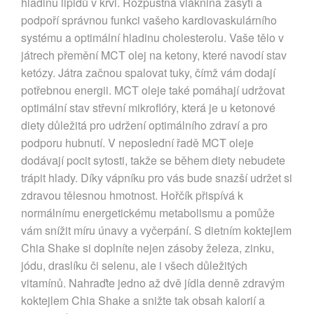
hladinu lipidů v krvi. Rozpustná vláknina zasytí a
podpoří správnou funkci vašeho kardiovaskulárního
systému a optimální hladinu cholesterolu. Vaše tělo v
játrech přemění MCT olej na ketony, které navodí stav
ketózy. Játra začnou spalovat tuky, čímž vám dodají
potřebnou energii. MCT oleje také pomáhají udržovat
optimální stav střevní mikroflóry, která je u ketonové
diety důležitá pro udržení optimálního zdraví a pro
podporu hubnutí. V neposlední řadě MCT oleje
dodávají pocit sytosti, takže se během diety nebudete
trápit hlady. Díky vápníku pro vás bude snazší udržet si
zdravou tělesnou hmotnost. Hořčík přispívá k
normálnímu energetickému metabolismu a pomůže
vám snížit míru únavy a vyčerpání. S dietním koktejlem
Chia Shake si doplníte nejen zásoby železa, zinku,
jódu, draslíku či selenu, ale i všech důležitých
vitamínů. Nahraďte jedno až dvě jídla denně zdravým
koktejlem Chia Shake a snižte tak obsah kalorií a