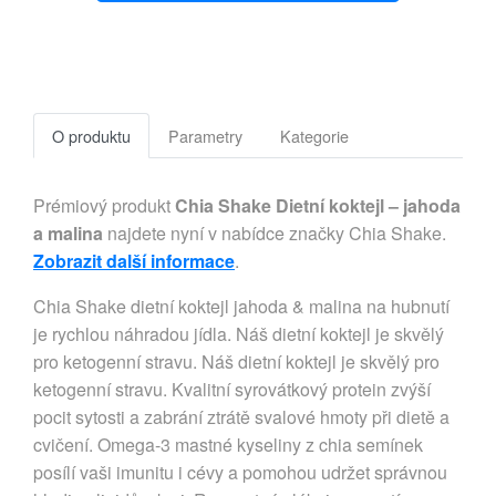
O produktu
Parametry
Kategorie
Prémiový produkt
Chia Shake Dietní koktejl – jahoda
a malina
najdete nyní v nabídce značky Chia Shake.
Zobrazit další informace
.
Chia Shake dietní koktejl jahoda & malina na hubnutí
je rychlou náhradou jídla. Náš dietní koktejl je skvělý
pro ketogenní stravu. Náš dietní koktejl je skvělý pro
ketogenní stravu. Kvalitní syrovátkový protein zvýší
pocit sytosti a zabrání ztrátě svalové hmoty při dietě a
cvičení. Omega-3 mastné kyseliny z chia semínek
posílí vaši imunitu i cévy a pomohou udržet správnou