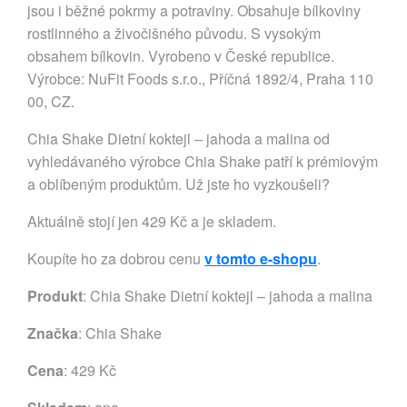
jsou i běžné pokrmy a potraviny. Obsahuje bílkoviny
rostlinného a živočišného původu. S vysokým
obsahem bílkovin. Vyrobeno v České republice.
Výrobce: NuFit Foods s.r.o., Příčná 1892/4, Praha 110
00, CZ.
Chia Shake Dietní koktejl – jahoda a malina od
vyhledávaného výrobce Chia Shake patří k prémiovým
a oblíbeným produktům. Už jste ho vyzkoušeli?
Aktuálně stojí jen 429 Kč a je skladem.
Koupíte ho za dobrou cenu
v tomto e-shopu
.
Produkt
: Chia Shake Dietní koktejl – jahoda a malina
Značka
:
Chia Shake
Cena
: 429 Kč