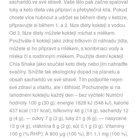
sacharidů ve své stravě. Vaše tělo pak začne spalovat
tuky a keto dieta vás připraví o přebytečná kila. Pokud
chcete více hubnout a udržet se během diety v ketóze,
připravujte si během 1. a 2. fáze diety koktejl s vodou.
Od 3. fáze diety můžete koktejl míchat s mlékem.
Používáte-li koktejl jako zdroj bílkovin či náhradu jídla,
můžete si ho připravit s mlékem, s kombinací vody a
mléka či s rostlinným mlékem. Použijte dietní koktejl
Chia Shake jako součást keto diety nebo jím nahraďte
svačiny. Snížíte tak ekologický dopad na planetu a
obsah sacharidů ve své stravě. Tím podpoříte nejen
své zdraví a vitalitu, ale i štíhlost. Pochutnejte si na
lahodném koktejlu každý den – bez výčitek! Nutriční
hodnoty 100 g (30 g): energie 1828 kJ (548 kJ), kalorie
437 kcal (131 kcal), bílkoviny 46 g (14 g), sacharidy 12
g (4 g), — cukry 7 g (3 g), tuky 21 g (6 g), — nasycené
13 g (4 g), vláknina 8 g (2 g), sůl 0,1 g (0 g). Vitamíny
100 g (% RHP): A 800 μg (100 %), B1 1,1 mg (100 %),