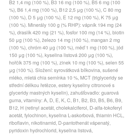
B2 1,4 mg (100 %), B3 16 mg (100 %), B5 6 mg (100
%), B6 1,4 mg (100 %), B12 2,5 μg (100 %), C 80 mg
(100 %), D 5 μg (100 %), E 12 mg (100 %), K 75 μg
(100 %). Minerály 100 g (% RHP): vápník 194 mg (24
%), draslík 420 mg (21 %), fosfor 100 mg (14 %), biotin
50 μg (100 %), železo 14 mg (100 %), mangan 2 mg
(100 %), chróm 40 μg (100 %), měď 1 mg (100 %), jód
150 μg (100 %), kyselina listová 200 μg (100 %),
hořčík 375 mg (100 %), zinek 10 mg (100 %), selen 55
μg (100 %). Složení: syrovátková bílkovina, sušené
mléko, mletá chia semínka 10 %, MCT (triglyceridy se
střední délkou řetězce, estery kyseliny citronové s
glyceridy mastných kyselin), zahušťovadlo: guarová
guma, vitamíny: A, D, E, K, C, B1, B2, B3, B5, B6, B9,
B12, H (retinyl acetát, cholekalciferol, D-alfa-tokoferyl
acetát, fylochinon, kyselina L-askorbová, thiamin HCL,
riboflavin, nikotinamid, D-pantothenát vápenatý,
pyridoxin hydrochlorid, kyselina listová,