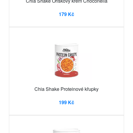
Chia Shake Oříškový krém Choconella
179 Kč
Chia Shake Proteinové křupky
199 Kč