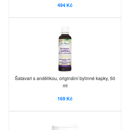
494 Kč
Šatavari s andělikou, originální bylinné kapky, 50
ml
169 Kč