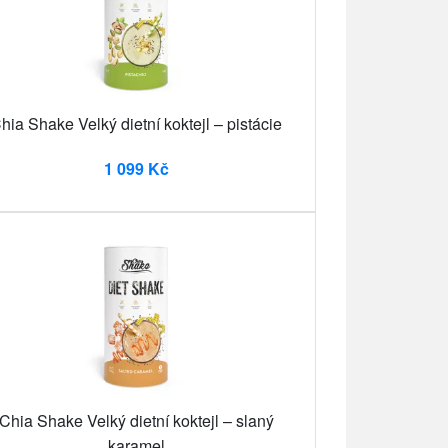
hia Shake Velký dietní koktejl – pistácie
1 099 Kč
Chia Shake Velký dietní koktejl – slaný
karamel