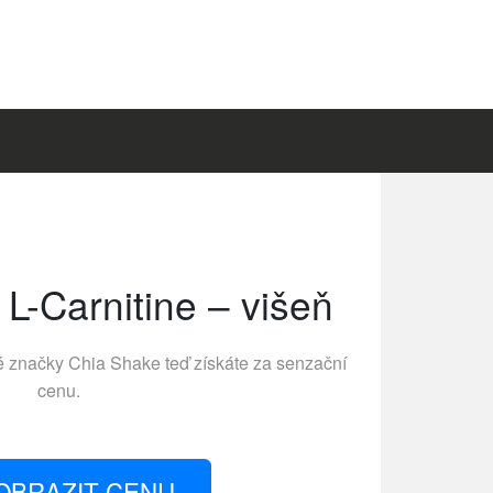
L-Carnitine – višeň
né značky
Chia Shake
teď získáte za senzační
cenu.
OBRAZIT CENU