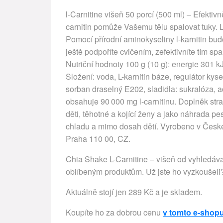
l-Carnitine višeň 50 porcí (500 ml) – Efektiv
carnitin pomůže Vašemu tělu spalovat tuky. L
Pomocí přírodní aminokyseliny l-karnitin bud
ještě podpoříte cvičením, zefektivníte tím sp
Nutriční hodnoty 100 g (10 g): energie 301 kJ (
Složení: voda, L-karnitin báze, regulátor kys
sorban draselný E202, sladidla: sukralóza, 
obsahuje 90 000 mg l-carnitinu. Doplněk str
děti, těhotné a kojící ženy a jako náhrada pes
chladu a mimo dosah dětí. Vyrobeno v České 
Praha 110 00, CZ.
Chia Shake L-Carnitine – višeň od vyhledáv
oblíbeným produktům. Už jste ho vyzkoušeli
Aktuálně stojí jen 289 Kč a je skladem.
Koupíte ho za dobrou cenu
v tomto e-shop