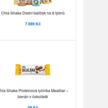
Chia Shake Dietní balíček na 8 týdnů
7 899 Kč
hia Shake Proteinová tyčinka Mealbar –
banán v čokoládě
59 Kč