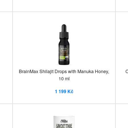
BrainMax Shilajit Drops with Manuka Honey,
C
10 ml
1 199 Kč