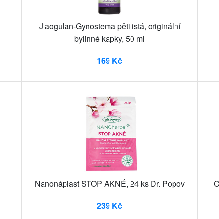
Jiaogulan-Gynostema pětilistá, originální
bylinné kapky, 50 ml
169 Kč
Nanonáplast STOP AKNÉ, 24 ks Dr. Popov
C
239 Kč