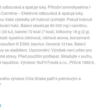
ně odbourává a spaluje tuky. Přírodní aminokyselina l-
-Carnitine – Efektivně odbourává & spaluje tuky.
ou Vaše výsledky při hubnutí rychlejší. Pokud hubnutí
alování tuků. Balení obsahuje 90 000 mg l-carnitinu.
30 kJ), kalorie 72 kcal (7 kcal), bílkoviny 18 g (2 g).
elosti: kyselina citrónová, višňové aroma, konzervant:
acesulfam K E950, barvivo: červená 121ws. Balení
avy se sladidlem. Upozornění: Výrobek není určen pro
tré stravy. Před použitím protřepat. Skladujte v suchu,
republice. Výrobce: NuFit Foods s.r.o., Příčná 1892/4,
aného výrobce Chia Shake patří k prémiovým a
?
u
.