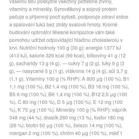
vašemu tělu poskytne všechny potřebné živiny,
vitamíny a minerály. Syrovátkový a sojový protein
pečuje o příjemný pocit sytosti, podporuje zdraví srdce
a spalování tuků bez ztráty svalové hmoty. Kromě
budování optimální tělesné kompozice vám také
pomohou udržet odpovídající hladinu cholesterolu v
krvi. Nutriční hodnoty 100 g (30 g): energie 1377 kJ
(413 kJ), kalorie 329 kcal (99 kcal), bílkoviny 41 g (12
g), sacharidy 13 g (4 g), — cukry 7 g (2 g), tuky 9 g (3
g), — nasycené 5 g (1 g), vláknina 14 g (4 g), sůl 3,7 g
(1,1 g). Vitamíny 100 g (% RHP): A 800 μg (100 %), B1
1,1 mg (100 %), B2 1,4 mg (100 %), B3 16 mg (100 %),
B5 6 mg (100 %), B6 1,4 mg (100 %), B12 2,5 μg (100
%), C 80 mg (100 %), D 5 μg (100 %), E 12 mg (100
%), K 75 μg (100 %). Minerály 100 g (% RHP): vápník
348 mg (44 %), draslík 260 mg (13 %), fosfor 180 mg
(26 %), biotin 50 μg (100 %), železo 14 mg (100 %),
mangan 2 mg (100 %), chróm 40 μg (100 %), měď 1