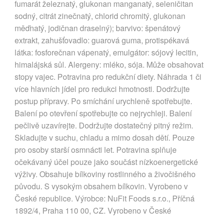
fumarát železnatý, glukonan manganatý, seleničitan
sodný, citrát zinečnatý, chlorid chromitý, glukonan
měďnatý, jodičnan draselný); barvivo: špenátový
extrakt, zahušťovadlo: guarová guma, protispékavá
látka: fosforečnan vápenatý, emulgátor: sójový lecitin,
himalájská sůl. Alergeny: mléko, sója. Může obsahovat
stopy vajec. Potravina pro redukční diety. Náhrada 1 či
více hlavních jídel pro redukci hmotnosti. Dodržujte
postup přípravy. Po smíchání urychleně spotřebujte.
Balení po otevření spotřebujte co nejrychleji. Balení
pečlivě uzavírejte. Dodržujte dostatečný pitný režim.
Skladujte v suchu, chladu a mimo dosah dětí. Pouze
pro osoby starší osmnácti let. Potravina splňuje
očekávaný účel pouze jako součást nízkoenergetické
výživy. Obsahuje bílkoviny rostlinného a živočišného
původu. S vysokým obsahem bílkovin. Vyrobeno v
České republice. Výrobce: NuFit Foods s.r.o., Příčná
1892/4, Praha 110 00, CZ. Vyrobeno v České