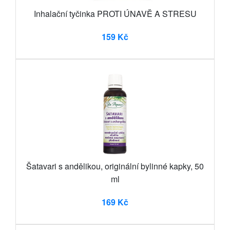
Inhalační tyčinka PROTI ÚNAVĚ A STRESU
159 Kč
Šatavari s andělikou, originální bylinné kapky, 50
ml
169 Kč