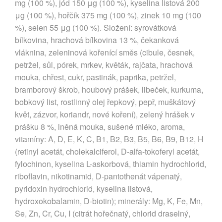
mg (100 %), jód 150 μg (100 %), kyselina listová 200
μg (100 %), hořčík 375 mg (100 %), zinek 10 mg (100
%), selen 55 μg (100 %). Složení: syrovátková
bílkovina, hrachová bílkovina 13 %, čekanková
vláknina, zeleninová kořenící směs (cibule, česnek,
petržel, sůl, pórek, mrkev, květák, rajčata, hrachová
mouka, chřest, cukr, pastinák, paprika, petržel,
bramborový škrob, houbový prášek, libeček, kurkuma,
bobkový list, rostlinný olej řepkový, pepř, muškátový
květ, zázvor, koriandr, nové koření), zelený hrášek v
prášku 8 %, lněná mouka, sušené mléko, aroma,
vitamíny: A, D, E, K, C, B1, B2, B3, B5, B6, B9, B12, H
(retinyl acetát, cholekalciferol, D-alfa-tokoferyl acetát,
fylochinon, kyselina L-askorbová, thiamin hydrochlorid,
riboflavin, nikotinamid, D-pantothenát vápenatý,
pyridoxin hydrochlorid, kyselina listová,
hydroxokobalamin, D-biotin); minerály: Mg, K, Fe, Mn,
Se, Zn, Cr, Cu, I (citrát hořečnatý, chlorid draselný,