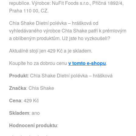
republice. Výrobce: NuFit Foods s.r.o., Příčná 1892/4,
Praha 110 00, CZ.
Chia Shake Dietní polévka – hrášková od
vyhledávaného výrobce Chia Shake patří k prémiovým
a oblíbeným produktům. Už jste ho vyzkoušeli?
Aktuálně stojí jen 429 Kč a je skladem.
Koupíte ho za dobrou cenu
v tomto e-shopu
.
Produkt
: Chia Shake Dietní polévka – hrášková
Značka
:
Chia Shake
Cena
: 429 Kč
Skladem
: ano
Hodnocení produktu
: