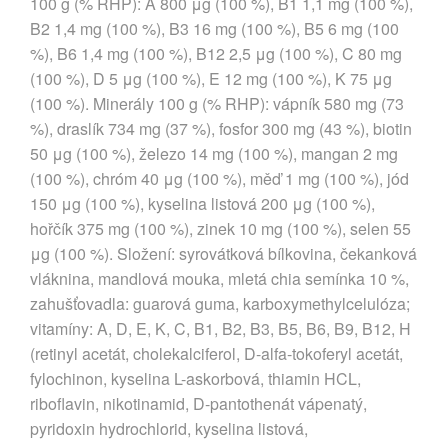
100 g (% RHP): A 800 μg (100 %), B1 1,1 mg (100 %),
B2 1,4 mg (100 %), B3 16 mg (100 %), B5 6 mg (100
%), B6 1,4 mg (100 %), B12 2,5 μg (100 %), C 80 mg
(100 %), D 5 μg (100 %), E 12 mg (100 %), K 75 μg
(100 %). Minerály 100 g (% RHP): vápník 580 mg (73
%), draslík 734 mg (37 %), fosfor 300 mg (43 %), biotin
50 μg (100 %), železo 14 mg (100 %), mangan 2 mg
(100 %), chróm 40 μg (100 %), měď 1 mg (100 %), jód
150 μg (100 %), kyselina listová 200 μg (100 %),
hořčík 375 mg (100 %), zinek 10 mg (100 %), selen 55
μg (100 %). Složení: syrovátková bílkovina, čekanková
vláknina, mandlová mouka, mletá chia semínka 10 %,
zahušťovadla: guarová guma, karboxymethylcelulóza;
vitamíny: A, D, E, K, C, B1, B2, B3, B5, B6, B9, B12, H
(retinyl acetát, cholekalciferol, D-alfa-tokoferyl acetát,
fylochinon, kyselina L-askorbová, thiamin HCL,
riboflavin, nikotinamid, D-pantothenát vápenatý,
pyridoxin hydrochlorid, kyselina listová,