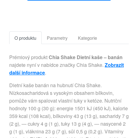
O produktu
Parametry
Kategorie
Prémiový produkt
Chia Shake Dietní kaše – banán
najdete nyní v nabídce značky Chia Shake.
Zobrazit
další informace
.
Dietní kaše banán na hubnutí Chia Shake.
Nízkosacharidová s vysokým obsahem bílkovin,
pomůže vám spalovat vlastní tuky v ketóze. Nutriční
hodnoty 100 g (30 g): energie 1501 kJ (450 kJ), kalorie
359 kcal (108 kcal), bílkoviny 43 g (13 g), sacharidy 7 g
(2 g), — cukry 4 g (1 g), tuky 13 g (4 g), — nasycené 2
g (1 g), vláknina 23 g (7 g), sůl 0,5 g (0,2 g). Vitamíny