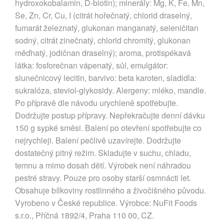
hydroxokobalamin, D-biotin); minerály: Mg, K, Fe, Mn,
Se, Zn, Cr, Cu, I (citrát hořečnatý, chlorid draselný,
fumarát železnatý, glukonan manganatý, seleničitan
sodný, citrát zinečnatý, chlorid chromitý, glukonan
měďnatý, jodičnan draselný); aroma, protispékavá
látka: fosforečnan vápenatý, sůl, emulgátor:
slunečnicový lecitin, barvivo: beta karoten, sladidla:
sukralóza, steviol-glykosidy. Alergeny: mléko, mandle.
Po přípravě dle návodu urychleně spotřebujte.
Dodržujte postup přípravy. Nepřekračujte denní dávku
150 g sypké směsi. Balení po otevření spotřebujte co
nejrychleji. Balení pečlivě uzavírejte. Dodržujte
dostatečný pitný režim. Skladujte v suchu, chladu,
temnu a mimo dosah dětí. Výrobek není náhradou
pestré stravy. Pouze pro osoby starší osmnácti let.
Obsahuje bílkoviny rostlinného a živočišného původu.
Vyrobeno v České republice. Výrobce: NuFit Foods
s.r.o., Příčná 1892/4, Praha 110 00, CZ.