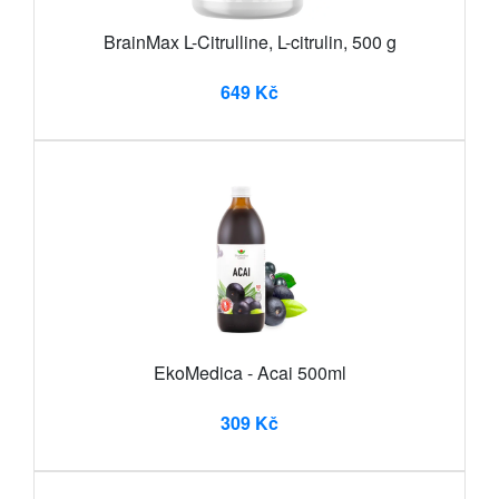
BrainMax L-Citrulline, L-citrulin, 500 g
649 Kč
EkoMedica - Acai 500ml
309 Kč