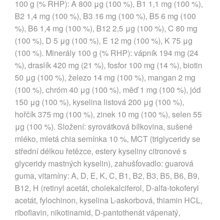
100 g (% RHP): A 800 μg (100 %), B1 1,1 mg (100 %),
B2 1,4 mg (100 %), B3 16 mg (100 %), B5 6 mg (100
%), B6 1,4 mg (100 %), B12 2,5 μg (100 %), C 80 mg
(100 %), D 5 μg (100 %), E 12 mg (100 %), K 75 μg
(100 %). Minerály 100 g (% RHP): vápník 194 mg (24
%), draslík 420 mg (21 %), fosfor 100 mg (14 %), biotin
50 μg (100 %), železo 14 mg (100 %), mangan 2 mg
(100 %), chróm 40 μg (100 %), měď 1 mg (100 %), jód
150 μg (100 %), kyselina listová 200 μg (100 %),
hořčík 375 mg (100 %), zinek 10 mg (100 %), selen 55
μg (100 %). Složení: syrovátková bílkovina, sušené
mléko, mletá chia semínka 10 %, MCT (triglyceridy se
střední délkou řetězce, estery kyseliny citronové s
glyceridy mastných kyselin), zahušťovadlo: guarová
guma, vitamíny: A, D, E, K, C, B1, B2, B3, B5, B6, B9,
B12, H (retinyl acetát, cholekalciferol, D-alfa-tokoferyl
acetát, fylochinon, kyselina L-askorbová, thiamin HCL,
riboflavin, nikotinamid, D-pantothenát vápenatý,