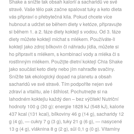
Shake a snižte tak obsah kalorií a sacharidů ve své
stravě. Vaše tělo pak začne spalovat tuky a keto dieta
vás připraví o přebytečná kila. Pokud chcete více
hubnout a udržet se během diety v ketóze, připravujte
si během 1. a 2. fáze diety koktejl s vodou. Od 3. fáze
diety můžete koktejl míchat s mlékem. Používáte-li
koktejl jako zdroj bílkovin či náhradu jídla, můžete si
ho připravit s mlékem, s kombinací vody a mléka či s
rostlinným mlékem. Použijte dietní koktejl Chia Shake
jako součást keto diety nebo jím nahraďte svačiny.
Snížíte tak ekologický dopad na planetu a obsah
sacharidů ve své stravě. Tím podpoříte nejen své
zdraví a vitalitu, ale i štíhlost. Pochutnejte si na
lahodném koktejlu každý den – bez výčitek! Nutriční
hodnoty 100 g (30 g): energie 1828 kJ (548 kJ), kalorie
437 kcal (131 kcal), bílkoviny 46 g (14 g), sacharidy 12
g (4 g), — cukry 7 g (3 g), tuky 21 g (6 g), — nasycené
13 g (4 g), vláknina 8 g (2 g), sůl 0,1 g (0 g). Vitamíny