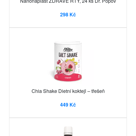
Nanonáplast ZDRAVÉ RTY, 24 ks Dr. Popov
298 Kč
Chia Shake Dietní koktejl – třešeň
449 Kč