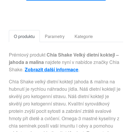
O produktu
Parametry
Kategorie
Prémiový produkt
Chia Shake Velký dietní koktejl –
jahoda a malina
najdete nyní v nabídce značky Chia
Shake.
Zobrazit další informace
.
Chia Shake velký dietní koktejl jahoda & malina na
hubnutí je rychlou náhradou jídla. Náš dietní koktejl je
skvělý pro ketogenní stravu. Náš dietní koktejl je
skvělý pro ketogenní stravu. Kvalitní syrovátkový
protein zvýší pocit sytosti a zabrání ztrátě svalové
hmoty při dietě a cvičení. Omega-3 mastné kyseliny z
chia semínek posílí vaši imunitu i cévy a pomohou