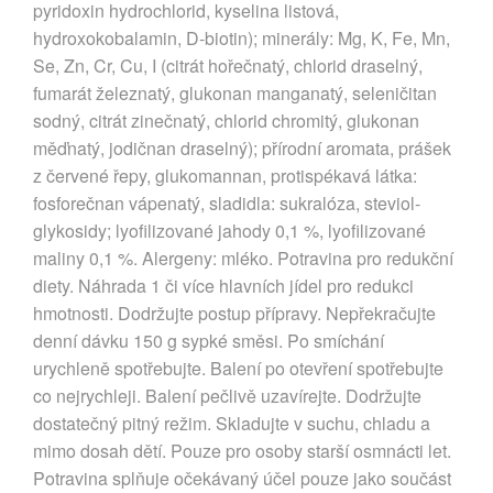
pyridoxin hydrochlorid, kyselina listová,
hydroxokobalamin, D-biotin); minerály: Mg, K, Fe, Mn,
Se, Zn, Cr, Cu, I (citrát hořečnatý, chlorid draselný,
fumarát železnatý, glukonan manganatý, seleničitan
sodný, citrát zinečnatý, chlorid chromitý, glukonan
měďnatý, jodičnan draselný); přírodní aromata, prášek
z červené řepy, glukomannan, protispékavá látka:
fosforečnan vápenatý, sladidla: sukralóza, steviol-
glykosidy; lyofilizované jahody 0,1 %, lyofilizované
maliny 0,1 %. Alergeny: mléko. Potravina pro redukční
diety. Náhrada 1 či více hlavních jídel pro redukci
hmotnosti. Dodržujte postup přípravy. Nepřekračujte
denní dávku 150 g sypké směsi. Po smíchání
urychleně spotřebujte. Balení po otevření spotřebujte
co nejrychleji. Balení pečlivě uzavírejte. Dodržujte
dostatečný pitný režim. Skladujte v suchu, chladu a
mimo dosah dětí. Pouze pro osoby starší osmnácti let.
Potravina splňuje očekávaný účel pouze jako součást