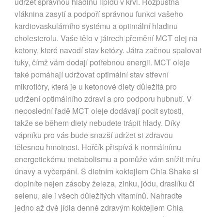
udržet správnou hladinu lipidů v krvi. Rozpustná
vláknina zasytí a podpoří správnou funkci vašeho
kardiovaskulárního systému a optimální hladinu
cholesterolu. Vaše tělo v játrech přemění MCT olej na
ketony, které navodí stav ketózy. Játra začnou spalovat
tuky, čímž vám dodají potřebnou energii. MCT oleje
také pomáhají udržovat optimální stav střevní
mikroflóry, která je u ketonové diety důležitá pro
udržení optimálního zdraví a pro podporu hubnutí. V
neposlední řadě MCT oleje dodávají pocit sytosti,
takže se během diety nebudete trápit hlady. Díky
vápníku pro vás bude snazší udržet si zdravou
tělesnou hmotnost. Hořčík přispívá k normálnímu
energetickému metabolismu a pomůže vám snížit míru
únavy a vyčerpání. S dietním koktejlem Chia Shake si
doplníte nejen zásoby železa, zinku, jódu, draslíku či
selenu, ale i všech důležitých vitamínů. Nahraďte
jedno až dvě jídla denně zdravým koktejlem Chia