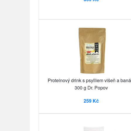
Proteinový drink s psylliem višeň a baná
300 g Dr. Popov
259 Kč