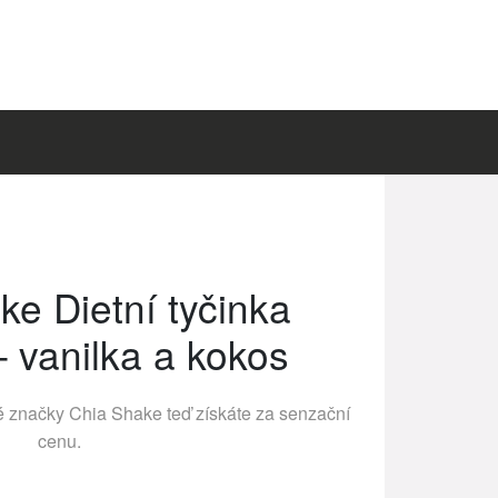
ke Dietní tyčinka
– vanilka a kokos
né značky
Chia Shake
teď získáte za senzační
cenu.