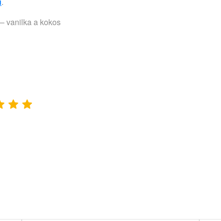
u
.
 – vanilka a kokos