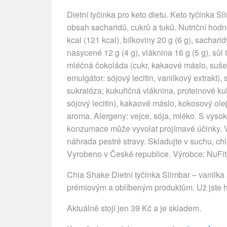
Dietní tyčinka pro keto dietu. Keto tyčinka 
obsah sacharidů, cukrů a tuků. Nutriční hodno
kcal (121 kcal), bílkoviny 20 g (6 g), sacharid
nasycené 12 g (4 g), vláknina 16 g (5 g), sůl 
mléčná čokoláda (cukr, kakaové máslo, suš
emulgátor: sójový lecitin, vanilkový extrakt),
sukralóza; kukuřičná vláknina, proteinové ku
sójový lecitin), kakaové máslo, kokosový olej 
aroma. Alergeny: vejce, sója, mléko. S vy
konzumace může vyvolat projímavé účinky. Vý
náhrada pestré stravy. Skladujte v suchu, ch
Vyrobeno v České republice. Výrobce: NuFit 
Chia Shake Dietní tyčinka Slimbar – vanilk
prémiovým a oblíbeným produktům. Už jste 
Aktuálně stojí jen 39 Kč a je skladem.