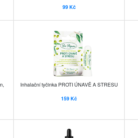
99 Kč
n,
Inhalační tyčinka PROTI ÚNAVĚ A STRESU
159 Kč