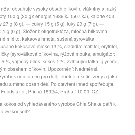
SlimBar obsahuje vysoký obsah bílkovin, vlákniny a nízký
ty 100 g (30 g): energie 1689 kJ (507 kJ), kalorie 403
y 27 g (8 g), — cukry 15 g (5 g), tuky 23 g (7 g), —
0,1 g (0 g). Složení: oligofruktóza, mléčná bílkovina,
ené mléko, kakaová hmota, sušená syrovátka,
 sušené kokosové mléko 13 %, sladidla: maltitol, erytritol,
ličky (syrovátková bílkovina, rýžová mouka, emulgátor:
5 %, vaječný bílek, kokos 1 %, zvlhčující látka: glycerol,
sokým obsahem bílkovin. Upozornění: Nadměrná
robek není určen pro děti, těhotné a kojící ženy a jako
ladu a mimo dosah dětí. Po otevření ihned spotřebujte.
Foods s.r.o., Příčná 1892/4, Praha 110 00, CZ.
a a kokos od vyhledávaného výrobce Chia Shake patří k
ho vyzkoušeli?