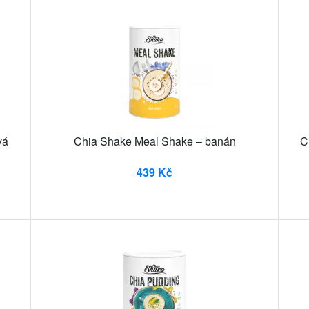
vá
Chia Shake Meal Shake – banán
C
439 Kč