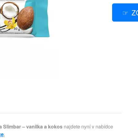
Z
a Slimbar – vanilka a kokos
najdete nyní v nabídce
ce
.