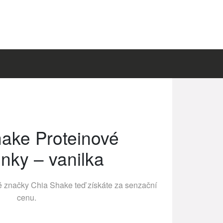
ake Proteinové
inky – vanilka
né značky
Chia Shake
teď získáte za senzační
cenu.