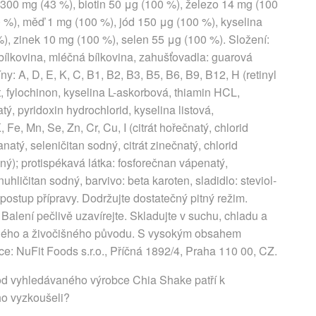
 300 mg (43 %), biotin 50 μg (100 %), železo 14 mg (100
%), měď 1 mg (100 %), jód 150 μg (100 %), kyselina
%), zinek 10 mg (100 %), selen 55 μg (100 %). Složení:
 bílkovina, mléčná bílkovina, zahušťovadla: guarová
: A, D, E, K, C, B1, B2, B3, B5, B6, B9, B12, H (retinyl
át, fylochinon, kyselina L-askorbová, thiamin HCL,
tý, pyridoxin hydrochlorid, kyselina listová,
Fe, Mn, Se, Zn, Cr, Cu, I (citrát hořečnatý, chlorid
tý, seleničitan sodný, citrát zinečnatý, chlorid
ý); protispékavá látka: fosforečnan vápenatý,
uhličitan sodný, barvivo: beta karoten, sladidlo: steviol-
postup přípravy. Dodržujte dostatečný pitný režim.
. Balení pečlivě uzavírejte. Skladujte v suchu, chladu a
inného a živočišného původu. S vysokým obsahem
e: NuFit Foods s.r.o., Příčná 1892/4, Praha 110 00, CZ.
od vyhledávaného výrobce Chia Shake patří k
ho vyzkoušeli?