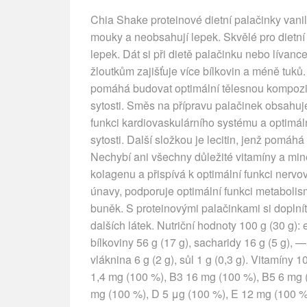
Chia Shake proteinové dietní palačinky vanilk
mouky a neobsahují lepek. Skvělé pro dietní
lepek. Dát si při dietě palačinku nebo lívan
žloutkům zajišťuje více bílkovin a méně tuků
pomáhá budovat optimální tělesnou kompozici,
sytosti. Směs na přípravu palačinek obsahuj
funkci kardiovaskulárního systému a optimál
sytosti. Další složkou je lecitin, jenž pomá
Nechybí ani všechny důležité vitamíny a mine
kolagenu a přispívá k optimální funkci nervo
únavy, podporuje optimální funkci metabolism
buněk. S proteinovými palačinkami si doplníte
dalších látek. Nutriční hodnoty 100 g (30 g): 
bílkoviny 56 g (17 g), sacharidy 16 g (5 g), —
vláknina 6 g (2 g), sůl 1 g (0,3 g). Vitamín
1,4 mg (100 %), B3 16 mg (100 %), B5 6 mg 
mg (100 %), D 5 μg (100 %), E 12 mg (100 %