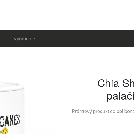
Výrobce
Chia Sh
palač
Prémiový produkt od oblíbe