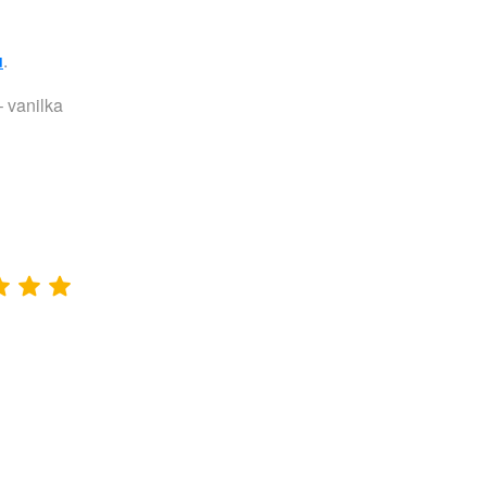
u
.
 vanilka