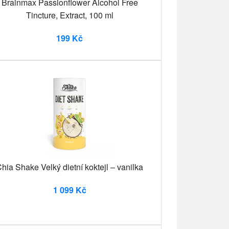
Brainmax Passionflower Alcohol Free
Tincture, Extract, 100 ml
199 Kč
hia Shake Velký dietní koktejl – vanilka
1 099 Kč