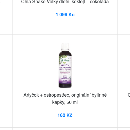
a
Chia Shake Velký dietní koktejl – čokoláda
1 099 Kč
Artyčok + ostropestřec, originální bylinné
C
kapky, 50 ml
162 Kč