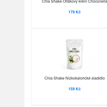
Chia Shake Oříškový krém Choconell
179 Kč
Chia Shake Nízkokalorické sladidlo
159 Kč