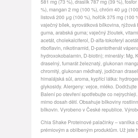
581 mg (73 %), draslík 787 mg (39 %), fosfor
%), mangan 2 mg (100 %), chróm 40 μg (100 
listová 200 μg (100 %), hořčík 375 mg (100 
vaječný bílek, syrovátková bílkovina, rýžová
guma, arabská guma; vaječný žloutek, vitamíny
acetát, cholekalciferol, D-alfa-tokoferyl acet
riboflavin, nikotinamid, D-pantothenát vápena
hydroxokobalamin, D-biotin); minerály: Mg, K, 
draselný, fumarát železnatý, glukonan mangana
chromitý, glukonan měďnatý, jodičnan draseln
himalájská sůl, aroma, kypřící látka: hydrogen
glykosidy. Alergeny: vejce, mléko. Dodržujte 
Balení po otevření spotřebujte co nejrychleji
mimo dosah dětí. Obsahuje bílkoviny rostl
bílkovin. Vyrobeno v České republice. Výrobc
Chia Shake Proteinové palačinky – vanilka 
prémiovým a oblíbeným produktům. Už jste 