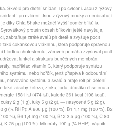
a. Skvělé pro dietní snídani i po cvičení. Jsou z rýžový
 snídani i po cvičení. Jsou z rýžový mouky a neobsahují
ce je díky Chia Shake možné! Vyšší poměr bílků ku
. Syrovátkový protein obsah bílkovin ještě navyšuje,
 zabraňuje ztrátě svalů při dietě a zvyšuje pocit
e také čekankovou vlákninu, která podporuje správnou
ní hladinu cholesterolu, zároveň pomáhá zvyšovat pocit
há udržovat funkci a strukturu buněčných membrán.
rály, například vitamín C, který podporuje syntézu
vého systému, nebo hořčík, jenž přispívá k odbourání
u, nervového systému a svalů a hraje roli při dělení
 také zásoby železa, zinku, jódu, draslíku či selenu a
energie 1581 kJ (474 kJ), kalorie 361 kcal (108 kcal),
 cukry 2 g (1 g), tuky 5 g (2 g), — nasycené 5 g (2 g),
y 100 g (% RHP): A 800 μg (100 %), B1 1,1 mg (100 %), B2
(100 %), B6 1,4 mg (100 %), B12 2,5 μg (100 %), C 80
), K 75 μg (100 %). Minerály 100 g (% RHP): vápník