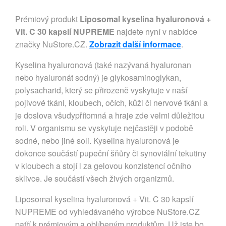
Prémiový produkt
Liposomal kyselina hyaluronová +
Vit. C 30 kapslí NUPREME
najdete nyní v nabídce
značky NuStore.CZ.
Zobrazit další informace
.
Kyselina hyaluronová (také nazývaná hyaluronan
nebo hyaluronát sodný) je glykosaminoglykan,
polysacharid, který se přirozeně vyskytuje v naší
pojivové tkáni, kloubech, očích, kůži či nervové tkáni a
je doslova všudypřítomná a hraje zde velmi důležitou
roli. V organismu se vyskytuje nejčastěji v podobě
sodné, nebo jiné soli. Kyselina hyaluronová je
dokonce součástí pupeční šňůry či synoviální tekutiny
v kloubech a stojí i za gelovou konzistencí očního
sklivce. Je součástí všech živých organizmů.
Liposomal kyselina hyaluronová + Vit. C 30 kapslí
NUPREME od vyhledávaného výrobce NuStore.CZ
patří k prémiovým a oblíbeným produktům. Už jste ho