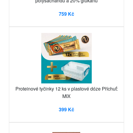
polysacharidů a 20% glukanů
759 Kč
Proteinové tyčinky 12 ks v plastové dóze Příchuť:
MIX
399 Kč