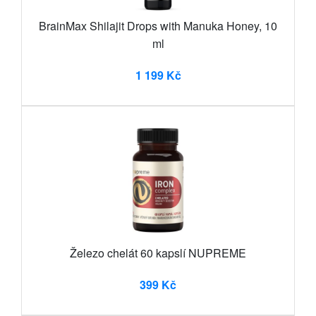
BrainMax Shilajit Drops with Manuka Honey, 10
ml
1 199 Kč
Železo chelát 60 kapslí NUPREME
399 Kč