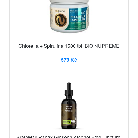
Chlorella + Spirulina 1500 tbl. BIO NUPREME
579 Kč
BrainMax Panax Ginseng Alcohol Free Tincture,