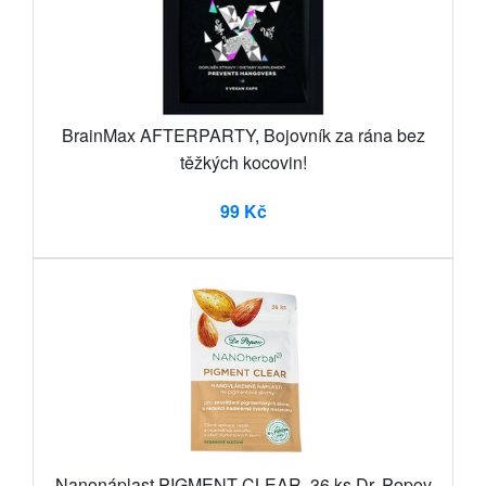
BrainMax AFTERPARTY, Bojovník za rána bez
těžkých kocovin!
99 Kč
Nanonáplast PIGMENT CLEAR, 36 ks Dr. Popov