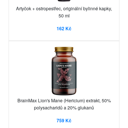
Artyčok + ostropestřec, originální bylinné kapky,
50 ml
162 Kč
BrainMax Lion's Mane (Hericium) extrakt, 50%
polysacharidů a 20% glukanů
759 Kč