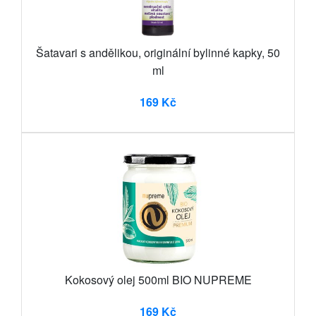
Šatavari s andělikou, originální bylinné kapky, 50
ml
169 Kč
Kokosový olej 500ml BIO NUPREME
169 Kč