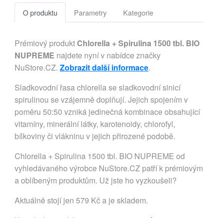
O produktu
Parametry
Kategorie
Prémiový produkt
Chlorella + Spirulina 1500 tbl. BIO
NUPREME
najdete nyní v nabídce značky
NuStore.CZ.
Zobrazit další informace
.
Sladkovodní řasa chlorella se sladkovodní sinicí
spirulinou se vzájemně doplňují. Jejich spojením v
poměru 50:50 vzniká jedinečná kombinace obsahující
vitamíny, minerální látky, karotenoidy, chlorofyl,
bílkoviny či vlákninu v jejich přirozené podobě.
Chlorella + Spirulina 1500 tbl. BIO NUPREME od
vyhledávaného výrobce NuStore.CZ patří k prémiovým
a oblíbeným produktům. Už jste ho vyzkoušeli?
Aktuálně stojí jen 579 Kč a je skladem.