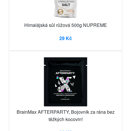
Himalájská sůl růžová 500g NUPREME
29 Kč
BrainMax AFTERPARTY, Bojovník za rána bez
těžkých kocovin!