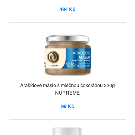
494 Kč
Arašídové máslo s mléčnou čokoládou 220g
NUPREME
99 Kč