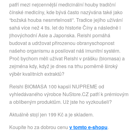
patří mezi nejcennější medicinální houby tradiční
čínské medicíny, kde bývá často nazývána také jako
“božská houba nesmrtelnosti”. Tradice jejího užívání
sahá více než 4 tis. let do historie Číny a následně i
jihovýchodní Asie a Japonska. Reishi pomáhá
budovat a udržovat přirozenou obranyschopnost
našeho organismu a posilovat náš imunitní systém.
Proč bychom měli užívat Reishi v prášku (biomasa) a
zejména kdy, když je dnes na trhu poměrně široký
výběr kvalitních extraktů?
Reishi BIOMASA 100 kapslí NUPREME od
vyhledávaného výrobce NuStore.CZ patří k prémiovým
a oblíbeným produktům. Už jste ho vyzkoušeli?
Aktuálně stojí jen 199 Kč a je skladem.
Koupíte ho za dobrou cenu
v tomto e-shopu
.