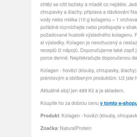
chtějí se cítit božsky a mladě co nejdéle. Je
chrupavky a šlachy. příprava a dávkování Na
vody nebo mléka (10 g kolagenu = 1 vrchovat
pořádně rozmíchejte nebo protřepejte v sha
požadované hustotě výsledného kolagenu. Pak
si výsledky. Kolagen je neochucený a neslaz
receptů či nápojů. Doporučujeme také zapít j
porce denně. Nepřekračujte doporučenou de
Kolagen - hovězí (klouby, chrupavky, šlachy
prémiovým a oblíbeným produktům. Už jste 
Aktuálně stojí jen 489 Kč a je skladem.
Koupíte ho za dobrou cenu
v tomto e-shop
Produkt
: Kolagen - hovězí (klouby, chrupavk
Značka
:
NaturalProtein