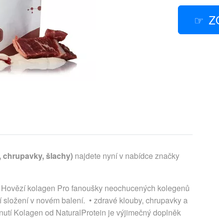
Z
, chrupavky, šlachy)
najdete nyní v nabídce značky
y) Hovězí kolagen Pro fanoušky neochucených kolegenů
 složení v novém balení. • zdravé klouby, chrupavky a
nutí Kolagen od NaturalProtein je výjimečný doplněk