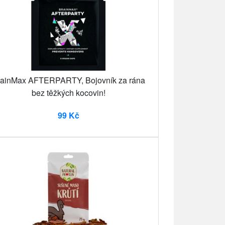
ainMax AFTERPARTY, Bojovník za rána
bez těžkých kocovin!
99 Kč