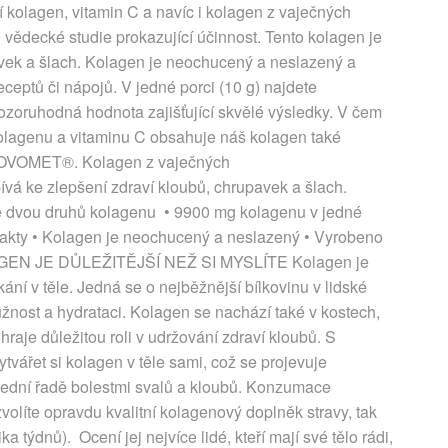
 kolagen, vitamin C a navíc i kolagen z vaječných
ědecké studie prokazující účinnost. Tento kolagen je
vek a šlach. Kolagen je neochucený a neslazený a
eceptů či nápojů. V jedné porci (10 g) najdete
zoruhodná hodnota zajišťující skvělé výsledky. V čem
olagenu a vitaminu C obsahuje náš kolagen také
k OVOMET®. Kolagen z vaječných
á ke zlepšení zdraví kloubů, chrupavek a šlach.
ce dvou druhů kolagenu • 9900 mg kolagenu v jedné
trakty • Kolagen je neochucený a neslazený • Vyrobeno
OLAGEN JE DŮLEŽITĚJŠÍ NEŽ SI MYSLÍTE Kolagen je
kání v těle. Jedná se o nejběžnější bílkovinu v lidské
ružnost a hydrataci. Kolagen se nachází také v kostech,
raje důležitou roli v udržování zdraví kloubů. S
tvářet si kolagen v těle sami, což se projevuje
slední řadě bolestmi svalů a kloubů. Konzumace
olíte opravdu kvalitní kolagenový doplněk stravy, tak
a týdnů). Ocení jej nejvíce lidé, kteří mají své tělo rádi,