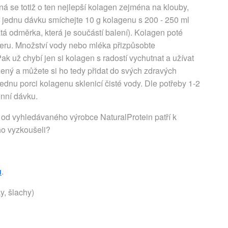
dná se totiž o ten nejlepší kolagen zejména na klouby,
 jednu dávku smíchejte 10 g kolagenu s 200 - 250 ml
á odměrka, která je součástí balení). Kolagen poté
keru. Množství vody nebo mléka přizpůsobte
 už chybí jen si kolagen s radostí vychutnat a užívat
ený a můžete si ho tedy přidat do svých zdravých
ednu porci kolagenu sklenicí čisté vody. Dle potřeby 1-2
nní dávku.
) od vyhledávaného výrobce NaturalProtein patří k
ho vyzkoušeli?
u
.
y, šlachy)