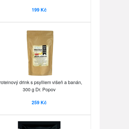
199 Kč
roteinový drink s psylliem višeň a banán,
300 g Dr. Popov
259 Kč