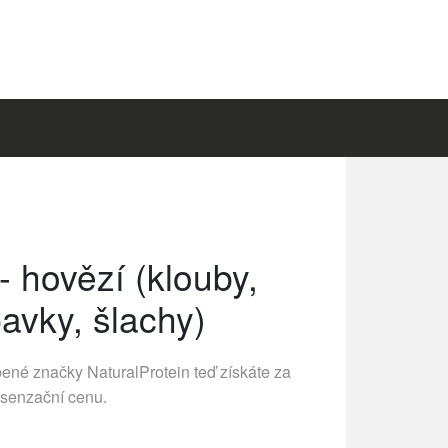
- hovězí (klouby,
avky, šlachy)
íbené značky
NaturalProtein
teď získáte za
senzační cenu.