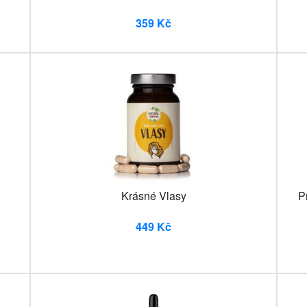
359 Kč
Krásné Vlasy
P
449 Kč