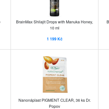
e
BrainMax Shilajit Drops with Manuka Honey,
B
10 ml
1 199 Kč
Nanonáplast PIGMENT CLEAR, 36 ks Dr.
Popov