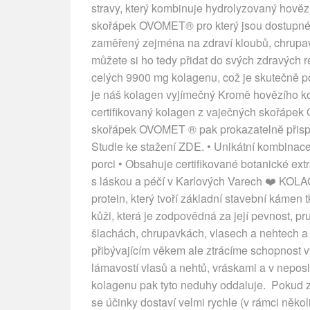
stravy, který kombinuje hydrolyzovaný hovězí
skořápek OVOMET® pro který jsou dostupné v
zaměřený zejména na zdraví kloubů, chrupa
můžete si ho tedy přidat do svých zdravých r
celých 9900 mg kolagenu, což je skutečně po
je náš kolagen vyjímečný Kromě hovězího k
certifikovaný kolagen z vaječných skořápe
skořápek OVOMET ® pak prokazatelně přispív
Studie ke stažení ZDE. • Unikátní kombina
porci • Obsahuje certifikované botanické ex
s láskou a péčí v Karlových Varech ❤️ K
protein, který tvoří základní stavební kámen t
kůži, která je zodpovědná za její pevnost, p
šlachách, chrupavkách, vlasech a nehtech a h
přibývajícím věkem ale ztrácíme schopnost vy
lámavostí vlasů a nehtů, vráskami a v nepo
kolagenu pak tyto neduhy oddaluje. Pokud zv
se účinky dostaví velmi rychle (v rámci několik