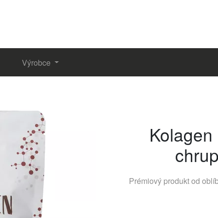
Výrobce
Kolagen 
chrup
Prémiový produkt od obl