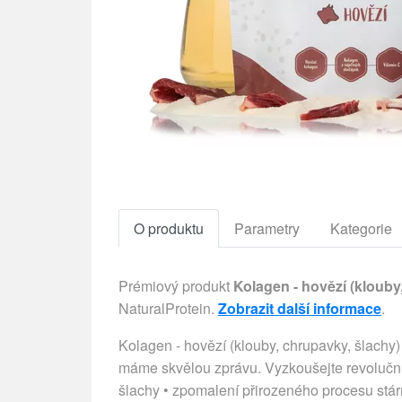
O produktu
Parametry
Kategorie
Prémiový produkt
Kolagen - hovězí (klouby
NaturalProtein.
Zobrazit další informace
.
Kolagen - hovězí (klouby, chrupavky, šlach
máme skvělou zprávu. Vyzkoušejte revoluční
šlachy • zpomalení přirozeného procesu stár