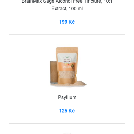
BrainMax Sage Alcohol Free Tincture, 10:1
Extract, 100 ml
199 Kč
Psyllium
125 Kč