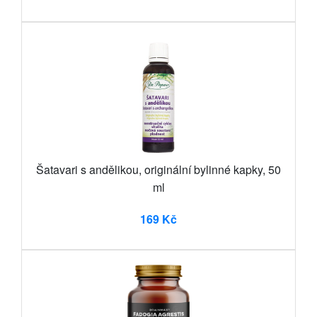
Šatavari s andělikou, originální bylinné kapky, 50
ml
169 Kč