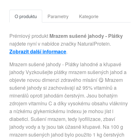
O produktu
Parametry
Kategorie
Prémiový produkt
Mrazem sušené jahody - Plátky
najdete nyní v nabídce značky NaturalProtein.
Zobrazit další informace
.
Mrazem sušené jahody - Plátky lahodné a křupavé
jahody Vyzkoušejte plátky mrazem sušených jahod a
objevte novou dimenzi zdravého mlsání 😋 Mrazem
sušené jahody si zachovávají až 95% vitamínů a
minerálů oproti jahodám čerstvým. Jsou bohatým
zdrojem vitamínu C a díky vysokému obsahu vlákniny
a nízkému glykemickému indexu je mohou jíst i
diabetici. Sušení mrazem, tedy lyofilizace, zbaví
jahody vody a ty jsou tak úžasně křupavé. Na 100 g
mrazem sušených jahod bylo použito 1 kg čerstvých