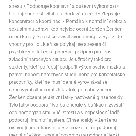
stresu • Podporuje kognitivní a duševní výkonnost •
Udržuje bdělost, vitalitu a dodává energii • Zlepšuje
koncentraci a koordinaci • Pomáhá k normální erekci a
sexuálnímu zdraví Kdo nejvíce ocení ženšen Ženšen
ocení každý, kdo chce zvýšit svou energii a výdrž. Je
vhodný pro lidi, kteří se potýkají se stresem či
psychickým tlakem a potřebují podporu pro lepší
zvládání náročných situací. Je užitečný také pro
studenty, kteří potřebují podpořit výkon svého mozku a
paměti během náročných studií, nebo pro kancelářské
pracovníky, kteří se musí denně vyrovnávat se
stresovými situacemi. Jak v těle pomáhá ženšen
Ženšen obsahuje aktivní látky nazývané ginsenosidy.
Tyto látky podporují tvorbu energie v buňkách, zvyšují
odolnost organismu vůči stresu a v neposlední řadě
podporují imunitní systém. Ginsenosidy v ženšenu
ovlivňují neurotransmitery v mozku, čímž podporují
mentální výkon, zostřují pozornost a podporují lepší