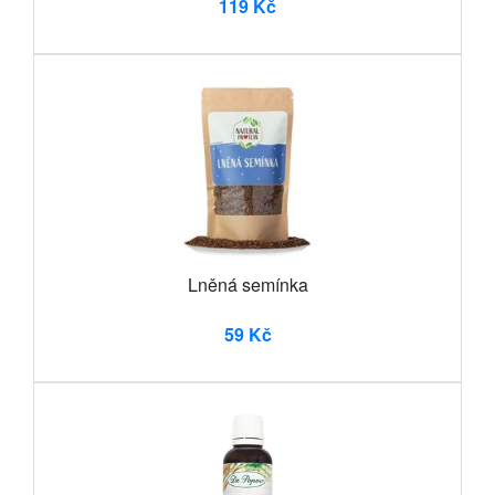
119 Kč
Lněná semínka
59 Kč