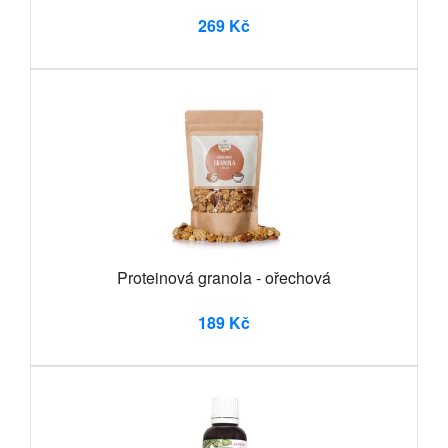
269 Kč
Proteinová granola - ořechová
189 Kč