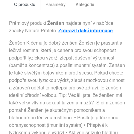
O produktu
Parametry
Kategorie
Prémiový produkt
Ženšen
najdete nyní v nabídce
značky NaturalProtein.
Zobrazit další informace
.
Ženšen K čemu je dobrý ženšen Ženšen je prastará a
léčivá rostlina, která je ceněna pro svou schopnost
podpořit fyzickou výdrž, zlepšit duševní výkonnost
(paměť a koncentraci) a posílit imunitní systém. Ženšen
je také skvělým bojovníkem proti stresu. Pokud chcete
podpořit svou fyzickou výdrž, zlepšit mozkovou činnost
a zároveň udělat to nejlepší pro své zdraví, je ženšen
ideální přírodní volbou. Tip: Věděli jste, že ženšen má
také velký vliv na sexualitu žen a mužů? S čím ženšen
pomáhá Ženšen je skutečným pomocníkem a
blahodárnou léčivou rostlinou. • Posiluje přirozenou
obranyschopnost (imunitní systém) • Přispívá k
fyzickému výkonu a výdrži • Aktivně snižuje hladinu