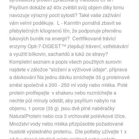
Psyllium dokáže až 40x zvětšit svůj objem díky tomu
navozuje výrazný pocit sytosti? Také vaše zažívání
vám velmi poděkuje. L - Karnitin pomáhá zbavit se
přebytečných kilogramů tím, že podporuje přeměnu
tukových buněk na energii? Certifikované trávicí
enzymy Opti-7-DIGEST™ zlepšují trávení, vstřebávání
a využití bílkovin, sacharidů a tuků ze stravy?
Kompletní seznam a popis všech použitých surovin
najdete v záložce "složení a výživové údaje". příprava
a dávkování Na jednu dávku smíchejte 35 g proteinové
směsi společně s 200 - 250 ml vody nebo mléka. Poté
protein protřepejte v shakeru nebo rozmíchejte a
nechte půl minuty odstát, aby psyllium nabylo na
objemu. 1 porce (35 g) jsou dvě plné naběračky
NaturalProtein nebo cca 3 vrchovaté polévkové lžíce.
Množství vody nebo mléka přizpůsobte požadované
hustotě výsledného proteinu. Dle potřeby užívejte 1 x