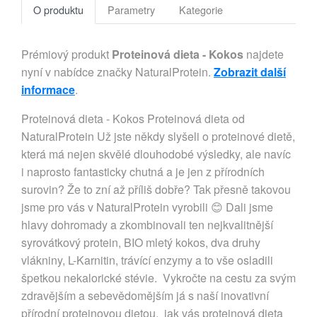
O produktu
Parametry
Kategorie
Prémiový produkt
Proteinová dieta - Kokos
najdete
nyní v nabídce značky NaturalProtein.
Zobrazit další
informace
.
Proteinová dieta - Kokos Proteinová dieta od
NaturalProtein Už jste někdy slyšeli o proteinové dietě,
která má nejen skvělé dlouhodobé výsledky, ale navíc
i naprosto fantasticky chutná a je jen z přírodních
surovin? Že to zní až příliš dobře? Tak přesně takovou
jsme pro vás v NaturalProtein vyrobili 😊 Dali jsme
hlavy dohromady a zkombinovali ten nejkvalitnější
syrovátkový protein, BIO mletý kokos, dva druhy
vlákniny, L-Karnitin, trávící enzymy a to vše osladili
špetkou nekalorické stévie. Vykročte na cestu za svým
zdravějším a sebevědomějším já s naší inovativní
přírodní proteinovou dietou. jak vás proteinová dieta