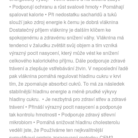
• Podporují ochranu a růst svalové hmoty • Pomáhají
spalovat kalorie • Při nedostatku sacharidů a tuků
slouží jako zdroj energie k čemu je dobrá vláknina
Dostatečný příjem vlákniny je dalším klíčem ke
spokojenému a zdravému snížení váhy. Vláknina má
tendenci v žaludku zvětšit svůj objem a tím vzniká
výrazný pocit nasycení, který může vést ke snížení
celkového kalorického příjmu. Dále podporuje zdravé
trávení a zlepšuje vstřebávání živin. V neposlední řadě
pak vláknina pomáhá regulovat hladinu cukru v krvi
tím, že zpomaluje absorbci cukrů. To má za následek
stabilnější hladinu energie a méně prudké výkyvy
hladiny cukru. • Je nezbytná pro zdraví střev a zdravé
trávení • Přináší výrazný pocit nasycení a podporuje
tak kontrolu hmotnosti • Podporuje zdravý střevní
mikrobiom • Pomáhá snižovat hladinu cholesterolu
veděli jste, že Používáme ten nejkvalitnější
syrovátkový protein zpracovaný metodou CFM?