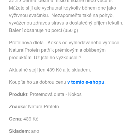
až 2 x denně ideálně místo snídaně nebo večeře.
Můžete si ji ale vychutnat kdykoliv během dne jako
výživnou svačinku. Nezapomeňte také na pohyb,
vyváženou zdravou stravu a dostatečný příjem tekutin.
Balení obsahuje 10 porcí (350 g)
Proteinová dieta - Kokos od vyhledávaného výrobce
NaturalProtein patří k prémiovým a oblíbeným
produktům. Už jste ho vyzkoušeli?
Aktuálně stojí jen 439 Kč a je skladem.
Koupíte ho za dobrou cenu
v tomto e-shopu
.
Produkt
: Proteinová dieta - Kokos
Značka
:
NaturalProtein
Cena
: 439 Kč
Skladem
: ano