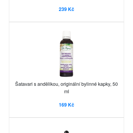
239 Kč
Šatavari s andělikou, originální bylinné kapky, 50
ml
169 Kč