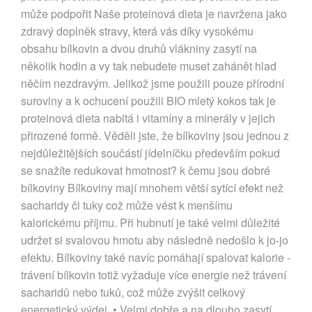
může podpořit Naše proteinová dieta je navržena jako
zdravý doplněk stravy, která vás díky vysokému
obsahu bílkovin a dvou druhů vlákniny zasytí na
několik hodin a vy tak nebudete muset zahánět hlad
něčím nezdravým. Jelikož jsme použili pouze přírodní
suroviny a k ochucení použili BIO mletý kokos tak je
proteinová dieta nabitá i vitamíny a minerály v jejich
přirozené formě. Věděli jste, že bílkoviny jsou jednou z
nejdůležitějších součástí jídelníčku především pokud
se snažíte redukovat hmotnost? k čemu jsou dobré
bílkoviny Bílkoviny mají mnohem větší sytící efekt než
sacharidy či tuky což může vést k menšímu
kalorickému příjmu. Při hubnutí je také velmi důležité
udržet si svalovou hmotu aby následně nedošlo k jo-jo
efektu. Bílkoviny také navíc pomáhají spalovat kalorie -
trávení bílkovin totiž vyžaduje více energie než trávení
sacharidů nebo tuků, což může zvýšit celkový
energetický výdej. • Velmi dobře a na dlouho zasytí