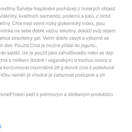
ostliny Šalvěje hispánské pocházejí z horských oblastí
kniny, kvalitních sacharidů, proteinů a tuků, z nichž
iny. Chia mají velmi nízký glykemický index, jsou
semínka na sebe dobře vážou tekutiny, dokáží svůj objem
lehce stravitelný gel. Velmi dobře zasytí a výborně se
h diet. Použití Chia je možné přidat do jogurtu,
 do salátů, lze je použít jako zahušťovadlo nebo se dají
hia s mlékem (klidně i veganským) a trochou ovoce a
eme konzumovat maximálně 28 g denně (cca 2 polévkové
lníčku neměli je vhodné je zařazovat postupně a pít
uralProtein patří k prémiovým a oblíbeným produktům.
u
.