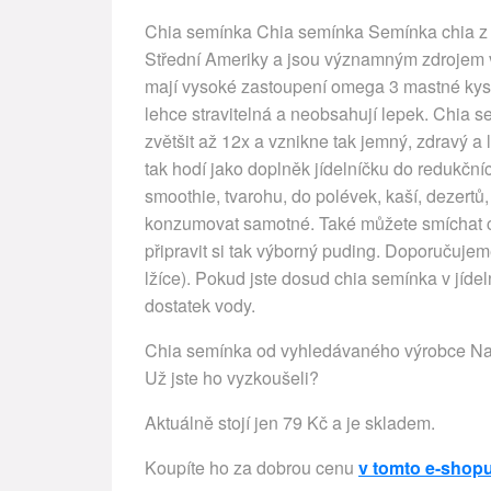
Chia semínka Chia semínka Semínka chia z r
Střední Ameriky a jsou významným zdrojem vlá
mají vysoké zastoupení omega 3 mastné kysel
lehce stravitelná a neobsahují lepek. Chia 
zvětšit až 12x a vznikne tak jemný, zdravý a 
tak hodí jako doplněk jídelníčku do redukčníc
smoothie, tvarohu, do polévek, kaší, dezertů,
konzumovat samotné. Také můžete smíchat c
připravit si tak výborný puding. Doporučuj
lžíce). Pokud jste dosud chia semínka v jíde
dostatek vody.
Chia semínka od vyhledávaného výrobce Nat
Už jste ho vyzkoušeli?
Aktuálně stojí jen 79 Kč a je skladem.
Koupíte ho za dobrou cenu
v tomto e-shop