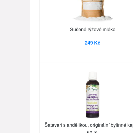
Sušené rýžové mléko
249 Kč
Šatavari s andělikou, originální bylinné ka
50 ml