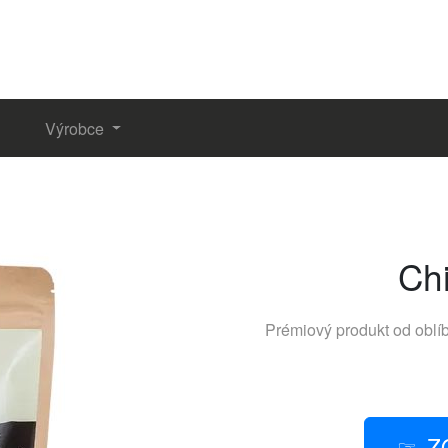
Výrobce
Ch
Prémiový produkt od obl
Z