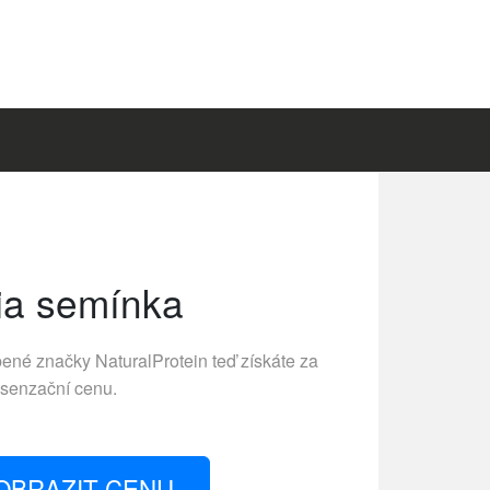
ia semínka
íbené značky
NaturalProtein
teď získáte za
senzační cenu.
OBRAZIT CENU