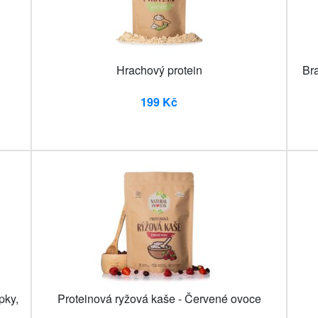
Hrachový protein
Br
199 Kč
pky,
Proteinová ryžová kaše - Červené ovoce