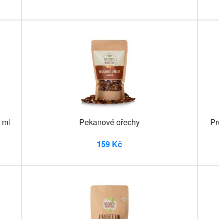
 ml
Pekanové ořechy
Pr
159 Kč