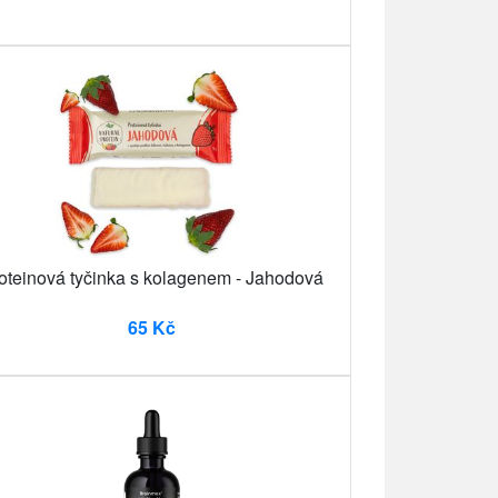
oteinová tyčinka s kolagenem - Jahodová
65 Kč