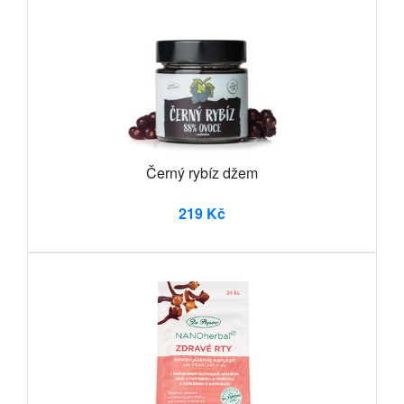
Černý rybíz džem
219 Kč