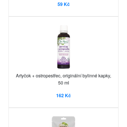
59 Kč
Artyčok + ostropestřec, originální bylinné kapky,
50 ml
162 Kč