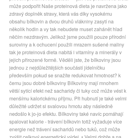
může podpořit Naše proteinová dieta je navržena jako
zdravý doplněk stravy, která vás díky vysokému
obsahu bílkovin a dvou druhů vlákniny zasytí na
několik hodin a vy tak nebudete muset zahánět hlad
něčím nezdravým. Jelikož jsme použili pouze přírodní
suroviny a k ochucení použili mrazem sušené maliny
tak je proteinová dieta nabitá i vitamíny a minerály v
jejich přirozené formě. Věděli jste, že bílkoviny jsou
jednou z nejdůležitějších součástí jídelníčku
především pokud se snažíte redukovat hmotnost? k
čemu jsou dobré bílkoviny Bílkoviny mají mnohem
větší sytící efekt než sacharidy či tuky což může vést k
menšímu kalorickému příjmu. Při hubnutí je také velmi
důležité udržet si svalovou hmotu aby následně
nedošlo k jo-jo efektu. Bílkoviny také navíc pomáhají
spalovat kalorie - trávení bílkovin totiž vyžaduje více
energie než trávení sacharidů nebo tuků, což může
zvýšit celkový energetický výdej. • Velmi dobře a na