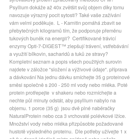
Psyllium dokáže až 40x zvětšit svůj objem díky tomu
navozuje výrazný pocit sytosti? Také vaše zažívání
vám velmi poděkuje. L - Karnitin pomáhá zbavit se
přebytečných kilogramů tím, že podporuje přeměnu
tukových buněk na energii? Certifikované trávicí
enzymy Opti-7-DIGEST™ zlepšují trávení, vstřebávání
a využití bílkovin, sacharidů a tuků ze stravy?
Kompletní seznam a popis všech použitých surovin
najdete v záložce "složení a výživové údaje". příprava
a dávkování Na jednu dávku smíchejte 35 g proteinové
směsi společně s 200 - 250 ml vody nebo mléka. Poté
protein protřepejte v shakeru nebo rozmíchejte a
nechte půl minuty odstát, aby psyllium nabylo na
objemu. 1 porce (35 g) jsou dvě plné naběračky
NaturalProtein nebo cca 3 vrchovaté polévkové lžíce.
Množství vody nebo mléka přizpůsobte požadované
hustotě výsledného proteinu. Dle potřeby užívejte 1 x