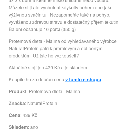
až 2 x denně ideálně místo snídaně nebo večeře.
Můžete si ji ale vychutnat kdykoliv během dne jako
výživnou svačinku. Nezapomeňte také na pohyb,
vyváženou zdravou stravu a dostatečný příjem tekutin.
Balení obsahuje 10 porcí (350 g)
Proteinová dieta - Malina od vyhledávaného výrobce
NaturalProtein patří k prémiovým a oblíbeným
produktům. Už jste ho vyzkoušeli?
Aktuálně stojí jen 439 Kč a je skladem.
Koupíte ho za dobrou cenu
v tomto e-shopu
.
Produkt
: Proteinová dieta - Malina
Značka
:
NaturalProtein
Cena
: 439 Kč
Skladem
: ano