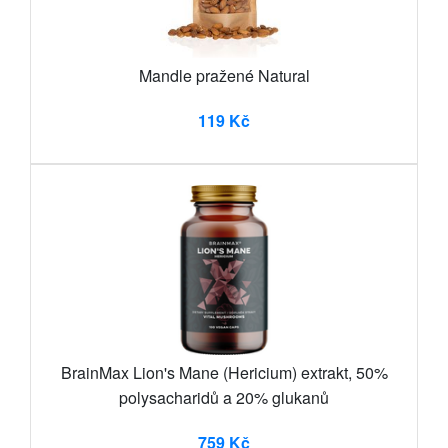
Mandle pražené Natural
119 Kč
BrainMax Lion's Mane (Hericium) extrakt, 50%
polysacharidů a 20% glukanů
759 Kč