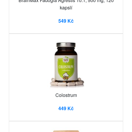
BrainMax Fadogia Agrestis 10:1, 500 mg, 120
kapslí
549 Kč
Colostrum
449 Kč