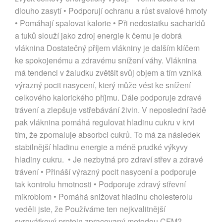
dlouho zasytí • Podporují ochranu a růst svalové hmoty
• Pomáhají spalovat kalorie • Při nedostatku sacharidů
a tuků slouží jako zdroj energie k čemu je dobrá
vláknina Dostatečný příjem vlákniny je dalším klíčem
ke spokojenému a zdravému snížení váhy. Vláknina
má tendenci v žaludku zvětšit svůj objem a tím vzniká
výrazný pocit nasycení, který může vést ke snížení
celkového kalorického příjmu. Dále podporuje zdravé
trávení a zlepšuje vstřebávání živin. V neposlední řadě
pak vláknina pomáhá regulovat hladinu cukru v krvi
tím, že zpomaluje absorbci cukrů. To má za následek
stabilnější hladinu energie a méně prudké výkyvy
hladiny cukru. • Je nezbytná pro zdraví střev a zdravé
trávení • Přináší výrazný pocit nasycení a podporuje
tak kontrolu hmotnosti • Podporuje zdravý střevní
mikrobiom • Pomáhá snižovat hladinu cholesterolu
veděli jste, že Používáme ten nejkvalitnější
syrovátkový protein zpracovaný metodou CFM?