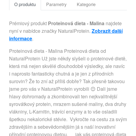
O produktu
Parametry
Kategorie
Prémiový produkt
Proteinová dieta - Malina
najdete
nyní v nabídce značky NaturalProtein.
Zobrazit další
informace
.
Proteinová dieta - Malina Proteinová dieta od
NaturalProtein Už jste někdy slyšeli o proteinové dietě,
která má nejen skvělé dlouhodobé výsledky, ale navíc
i naprosto fantasticky chutná a je jen z přírodních
surovin? Že to zní až příliš dobře? Tak přesně takovou
jsme pro vás v NaturalProtein vyrobili 😊 Dali jsme
hlavy dohromady a zkombinovali ten nejkvalitnější
syrovátkový protein, mrazem sušené maliny, dva druhy
vlákniny, L-Karnitin, trávící enzymy a to vše osladili
špetkou nekalorické stévie. Vykročte na cestu za svým
zdravějším a sebevědomějším já s naší inovativní
přírodní proteinovou dietou. jak vás proteinová dieta