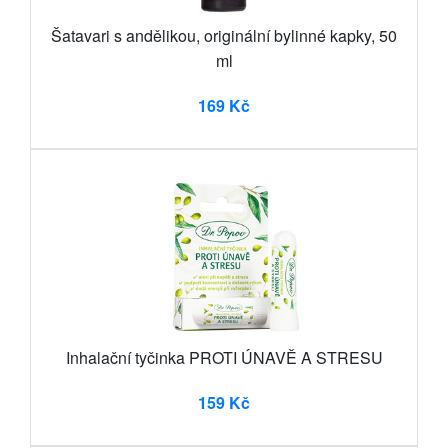
Šatavari s andělikou, originální bylinné kapky, 50
ml
169 Kč
Inhalační tyčinka PROTI ÚNAVĚ A STRESU
159 Kč