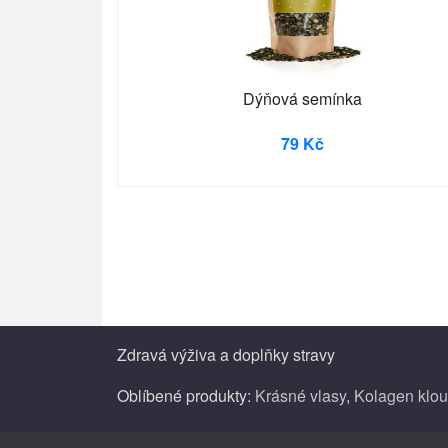
Dýňová semínka
79 Kč
Zdravá výživa a doplňky stravy
Oblíbené produkty:
Krásné vlasy
,
Kolagen klo