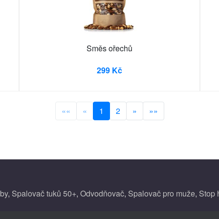
Směs ořechů
299 Kč
««
«
1
2
»
»»
uby
,
Spalovač tuků 50+
,
Odvodňovač
,
Spalovač pro muže
,
Stop 