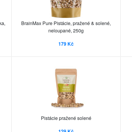
ka,
BrainMax Pure Pistácie, pražené & solené,
neloupané, 250g
179 Kč
Pistácie pražené solené
129 Kč