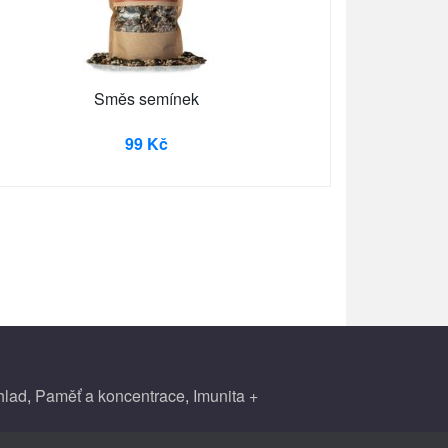
Směs semínek
99 Kč
hlad
,
Paměť a koncentrace
,
Imunita +