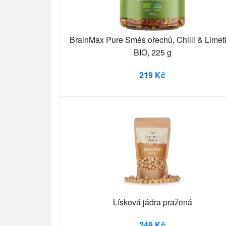
BrainMax Pure Směs ořechů, Chilli & Limet
BIO, 225 g
219 Kč
Lísková jádra pražená
249 Kč