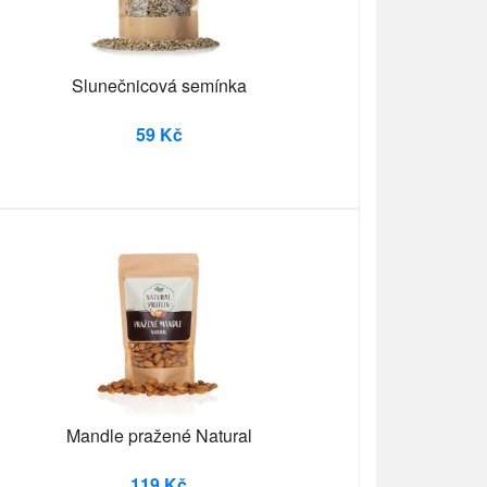
Slunečnicová semínka
59 Kč
Mandle pražené Natural
119 Kč