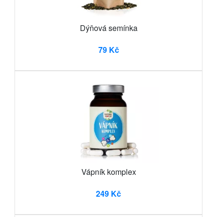
Dýňová semínka
79 Kč
Vápník komplex
249 Kč