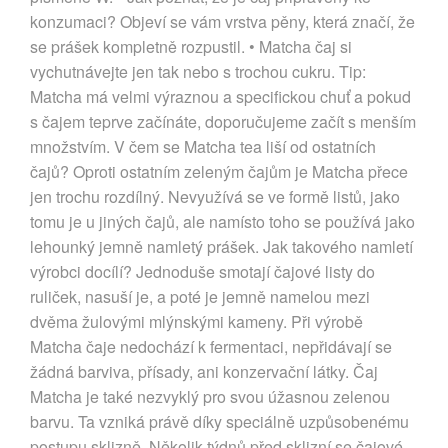
konzumaci? Objeví se vám vrstva pěny, která značí, že
se prášek kompletně rozpustil. • Matcha čaj si
vychutnávejte jen tak nebo s trochou cukru. Tip:
Matcha má velmi výraznou a specifickou chuť a pokud
s čajem teprve začínáte, doporučujeme začít s menším
množstvím. V čem se Matcha tea liší od ostatních
čajů? Oproti ostatním zeleným čajům je Matcha přece
jen trochu rozdílný. Nevyužívá se ve formě listů, jako
tomu je u jiných čajů, ale namísto toho se používá jako
lehounký jemně namletý prášek. Jak takového namletí
výrobci docílí? Jednoduše smotají čajové listy do
ruliček, nasuší je, a poté je jemně namelou mezi
dvěma žulovými mlýnskými kameny. Při výrobě
Matcha čaje nedochází k fermentaci, nepřidávají se
žádná barviva, přísady, ani konzervační látky. Čaj
Matcha je také nezvyklý pro svou úžasnou zelenou
barvu. Ta vzniká právě díky speciálně uzpůsobenému
postupu sklizně. Několik týdnů před sklizní se čajové