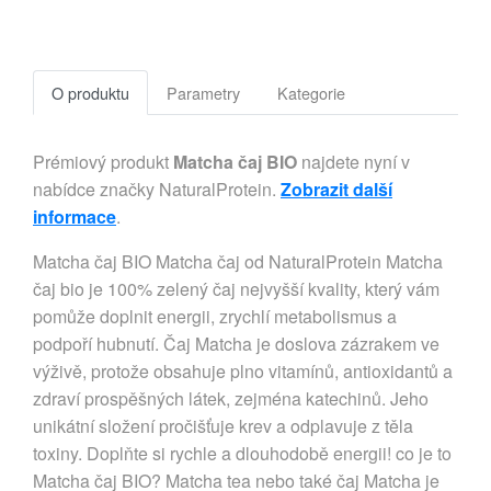
O produktu
Parametry
Kategorie
Prémiový produkt
Matcha čaj BIO
najdete nyní v
nabídce značky NaturalProtein.
Zobrazit další
informace
.
Matcha čaj BIO Matcha čaj od NaturalProtein Matcha
čaj bio je 100% zelený čaj nejvyšší kvality, který vám
pomůže doplnit energii, zrychlí metabolismus a
podpoří hubnutí. Čaj Matcha je doslova zázrakem ve
výživě, protože obsahuje plno vitamínů, antioxidantů a
zdraví prospěšných látek, zejména katechinů. Jeho
unikátní složení pročišťuje krev a odplavuje z těla
toxiny. Doplňte si rychle a dlouhodobě energii! co je to
Matcha čaj BIO? Matcha tea nebo také čaj Matcha je