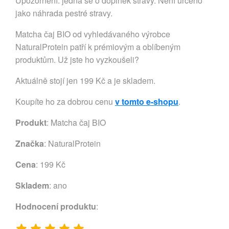
Upozornění: jedná se o doplněk stravy. Není určeno
jako náhrada pestré stravy.
Matcha čaj BIO od vyhledávaného výrobce
NaturalProtein patří k prémiovým a oblíbeným
produktům. Už jste ho vyzkoušeli?
Aktuálně stojí jen 199 Kč a je skladem.
Koupíte ho za dobrou cenu
v tomto e-shopu
.
Produkt
: Matcha čaj BIO
Značka
:
NaturalProtein
Cena
: 199 Kč
Skladem
: ano
Hodnocení produktu
: