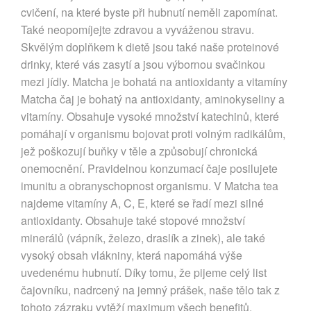
cvičení, na které byste při hubnutí neměli zapomínat.
Také neopomíjejte zdravou a vyváženou stravu.
Skvělým doplňkem k dietě jsou také naše proteinové
drinky, které vás zasytí a jsou výbornou svačinkou
mezi jídly. Matcha je bohatá na antioxidanty a vitamíny
Matcha čaj je bohatý na antioxidanty, aminokyseliny a
vitamíny. Obsahuje vysoké množství katechinů, které
pomáhají v organismu bojovat proti volným radikálům,
jež poškozují buňky v těle a způsobují chronická
onemocnění. Pravidelnou konzumací čaje posilujete
imunitu a obranyschopnost organismu. V Matcha tea
najdeme vitamíny A, C, E, které se řadí mezi silné
antioxidanty. Obsahuje také stopové množství
minerálů (vápník, železo, draslík a zinek), ale také
vysoký obsah vlákniny, která napomáhá výše
uvedenému hubnutí. Díky tomu, že pijeme celý list
čajovníku, nadrcený na jemný prášek, naše tělo tak z
tohoto zázraku vytěží maximum všech benefitů.