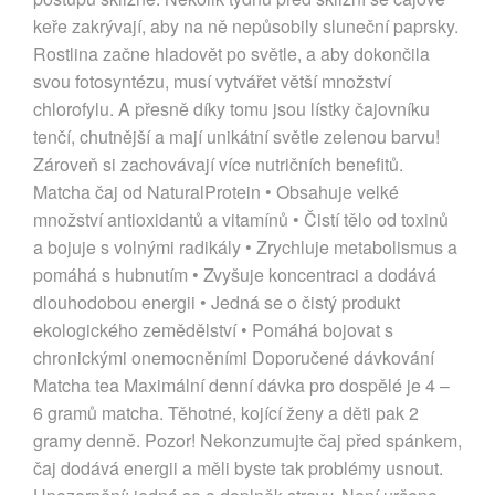
keře zakrývají, aby na ně nepůsobily sluneční paprsky.
Rostlina začne hladovět po světle, a aby dokončila
svou fotosyntézu, musí vytvářet větší množství
chlorofylu. A přesně díky tomu jsou lístky čajovníku
tenčí, chutnější a mají unikátní světle zelenou barvu!
Zároveň si zachovávají více nutričních benefitů.
Matcha čaj od NaturalProtein • Obsahuje velké
množství antioxidantů a vitamínů • Čistí tělo od toxinů
a bojuje s volnými radikály • Zrychluje metabolismus a
pomáhá s hubnutím • Zvyšuje koncentraci a dodává
dlouhodobou energii • Jedná se o čistý produkt
ekologického zemědělství • Pomáhá bojovat s
chronickými onemocněními Doporučené dávkování
Matcha tea Maximální denní dávka pro dospělé je 4 –
6 gramů matcha. Těhotné, kojící ženy a děti pak 2
gramy denně. Pozor! Nekonzumujte čaj před spánkem,
čaj dodává energii a měli byste tak problémy usnout.