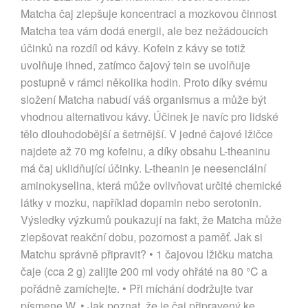
Matcha čaj zlepšuje koncentraci a mozkovou činnost
Matcha tea vám dodá energii, ale bez nežádoucích
účinků na rozdíl od kávy. Kofein z kávy se totiž
uvolňuje ihned, zatímco čajový tein se uvolňuje
postupně v rámci několika hodin. Proto díky svému
složení Matcha nabudí váš organismus a může být
vhodnou alternativou kávy. Účinek je navíc pro lidské
tělo dlouhodobější a šetrnější. V jedné čajové lžičce
najdete až 70 mg kofeinu, a díky obsahu L-theaninu
má čaj uklidňující účinky. L-theanin je neesenciální
aminokyselina, která může ovlivňovat určité chemické
látky v mozku, například dopamin nebo serotonin.
Výsledky výzkumů poukazují na fakt, že Matcha může
zlepšovat reakční dobu, pozornost a paměť. Jak si
Matchu správně připravit? • 1 čajovou lžičku matcha
čaje (cca 2 g) zalijte 200 ml vody ohřáté na 80 °C a
pořádně zamíchejte. • Při míchání dodržujte tvar
písmene W. • Jak poznat, že je čaj připravený ke