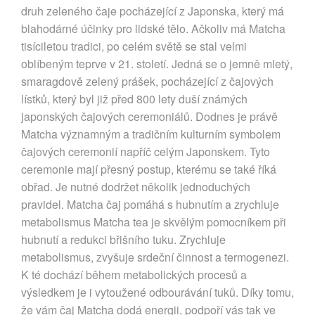
druh zeleného čaje pocházející z Japonska, který má
blahodárné účinky pro lidské tělo. Ačkoliv má Matcha
tisíciletou tradici, po celém světě se stal velmi
oblíbeným teprve v 21. století. Jedná se o jemně mletý,
smaragdově zelený prášek, pocházející z čajových
lístků, který byl již před 800 lety duší známých
japonských čajových ceremoniálů. Dodnes je právě
Matcha významným a tradičním kulturním symbolem
čajových ceremonií napříč celým Japonskem. Tyto
ceremonie mají přesný postup, kterému se také říká
obřad. Je nutné dodržet několik jednoduchých
pravidel. Matcha čaj pomáhá s hubnutím a zrychluje
metabolismus Matcha tea je skvělým pomocníkem při
hubnutí a redukci břišního tuku. Zrychluje
metabolismus, zvyšuje srdeční činnost a termogenezi.
K té dochází během metabolických procesů a
výsledkem je i vytoužené odbourávání tuků. Díky tomu,
že vám čaj Matcha dodá energii, podpoří vás tak ve