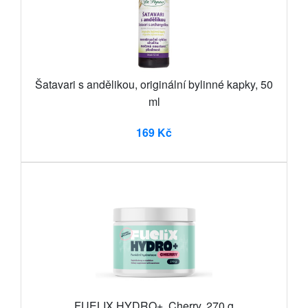
Šatavari s andělikou, originální bylinné kapky, 50
ml
169 Kč
FUELIX HYDRO+, Cherry, 270 g