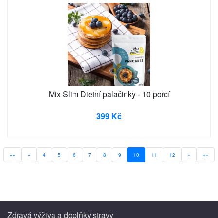
Mix Slim Dietní palačinky - 10 porcí
399 Kč
««
«
4
5
6
7
8
9
10
11
12
»
»»
Zdravá výživa a doplňky stravy