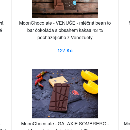
vá
MoonChocolate - VENUŠE - mléčná bean to
é
bar čokoláda s obsahem kakaa 43 %
pocházejícího z Venezuely
127 Kč
-
MoonChocolate - GALAXIE SOMBRERO -
Mo