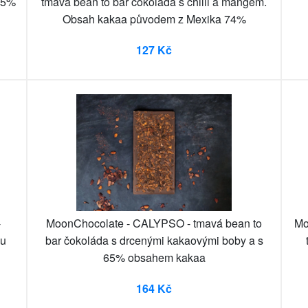
 65%
tmavá bean to bar čokoláda s chilli a mangem.
Obsah kakaa původem z Mexika 74%
127 Kč
-
MoonChocolate - CALYPSO - tmavá bean to
Mo
hu
bar čokoláda s drcenými kakaovými boby a s
65% obsahem kakaa
164 Kč