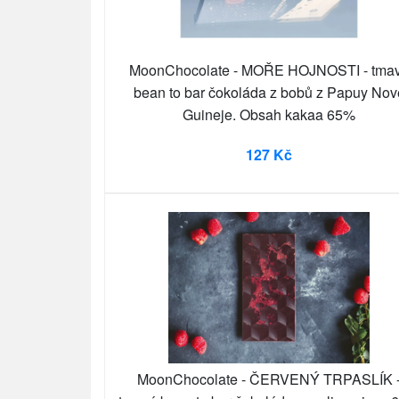
MoonChocolate - MOŘE HOJNOSTI - tma
bean to bar čokoláda z bobů z Papuy Nov
Guineje. Obsah kakaa 65%
127 Kč
MoonChocolate - ČERVENÝ TRPASLÍK 