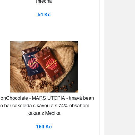
mléčná
54 Kč
onChocolate - MARS UTOPIA - tmavá bean
to bar čokoláda s kávou a s 74% obsahem
kakaa z Mexika
164 Kč