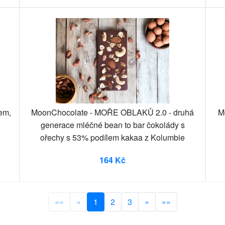
em,
MoonChocolate - MOŘE OBLAKŮ 2.0 - druhá
M
generace mléčné bean to bar čokolády s
ořechy s 53% podílem kakaa z Kolumbie
164 Kč
««
«
1
2
3
»
»»