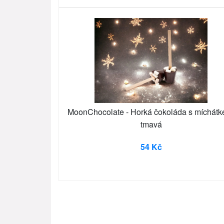
MoonChocolate - Horká čokoláda s míchátk
tmavá
54 Kč