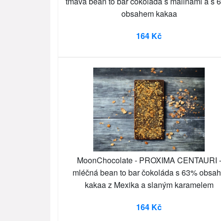
tmavá bean to bar čokoláda s malinami a s
obsahem kakaa
164 Kč
MoonChocolate - PROXIMA CENTAURI 
mléčná bean to bar čokoláda s 63% obsa
kakaa z Mexika a slaným karamelem
164 Kč