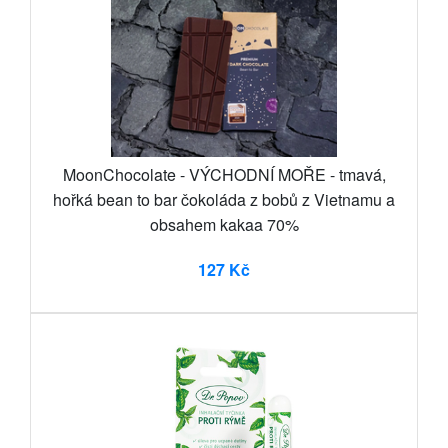
MoonChocolate - VÝCHODNÍ MOŘE - tmavá,
hořká bean to bar čokoláda z bobů z Vietnamu a
obsahem kakaa 70%
127 Kč