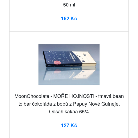
50 ml
162 Kč
MoonChocolate - MOŘE HOJNOSTI - tmavá bean
to bar čokoláda z bobů z Papuy Nové Guineje.
Obsah kakaa 65%
127 Kč