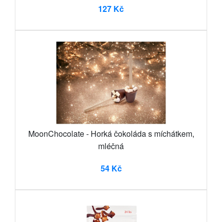
127 Kč
MoonChocolate - Horká čokoláda s míchátkem,
mléčná
54 Kč