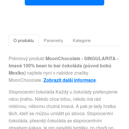
O produktu
Parametry
Kategorie
Prémiový produkt
MoonChocolate - SINGULARITA -
tmavá 100% bean to bar čokoláda (původ bobů
Mexiko)
najdete nyní v nabídce značky
MoonChocolate.
Zobrazit další informace
.
Stoprocentní čokoláda Každý u čokolády preferujeme
něco jiného. Někdo chce bílou, někdo má rád
mléčnou, někomu chutná tmavá. A pak je tady hrstka
těch, kteří se můžou umlátit po stovce. Stoprocentní
čokoláda, přesněji čokoláda se stoprocentním
obsahem kakaa, je pro největší tvrdáky, co chodí po