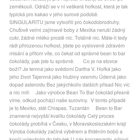
zeměkouli. Odráží se v ní veškerá hořkost, která je tak
typická pro kakao v jeho surové podobě.
SINGULARITU jsme vytvořili pro čokodobrodruhy.
Chuťově velmi zajímavé boby z Mexika neruší žádný
cukr, žádné mléko prostě nic. Totálně nic. Máte-li tedy
rádi přirozenou hořkost, jdete po vysloveně zdravém
mlsání a přitom víte, co čekat od správné bean to bar
čokolády, pak jste tu správně. Co je na stovce
boží? Je temná jako svědomí Dartha V. Hořká jako
jeho život Tajemná jako hlubiny vesmíru Úderná jako
dopad asteroidu Bez jakýchkoliv dalších přísad Nic víc
a nic míň Jako výrobce Bean To Bar čokolád přesně
víme, odkud pochází naše suroviny. V tomto případě
je to Mexiko, stát Chiapas, Tuzantán Bean to Bar
znamená nejvyšší kvalitu čokolády Celý proces
čokolády probíhá v Česku, v Moravskoslezském kraji
Výroba čokolády začíná výběrem a tříděním bobů a
končí vyleváním do tabulek U nás konzervanty, sójový