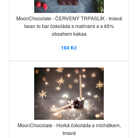
MoonChocolate - ČERVENÝ TRPASLÍK - tmavá
bean to bar čokoláda s malinami a s 65%
obsahem kakaa
164 Kč
MoonChocolate - Horká čokoláda s míchátkem,
tmavá