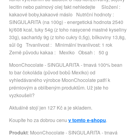
lecitin nebo palmový olej fakt nehledejte Složení :
kakaové boby,kakaové máslo Nutriční hodnoty :
SINGULARITA (na 100g) - energetická hodnota 2540
kj/608 kcal, tuky 54g (z toho nasycené mastné kyseliny
33g), sacharidy 9g (z toho cukry 0,5g), bílkoviny 13,8g,
sůl 0g Trvanlivost : Minimální trvanlivost: 1 rok
Země původu kakaa : Mexiko Obsah : 50 g
MoonChocolate - SINGULARITA - tmavá 100% bean
to bar čokoláda (původ bobů Mexiko) od
vyhledávaného výrobce MoonChocolate patří k
prémiovým a oblíbeným produktům. Už jste ho
vyzkoušeli?
Aktuálně stojí jen 127 Kč a je skladem.
Koupíte ho za dobrou cenu
v tomto e-shopu
.
Produkt
: MoonChocolate - SINGULARITA - tmavá