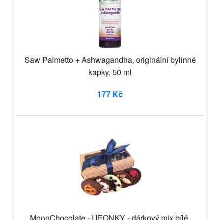
Saw Palmetto + Ashwagandha, originální bylinné
kapky, 50 ml
177 Kč
MoonChocolate - UFONKY - dárkový mix bílé,