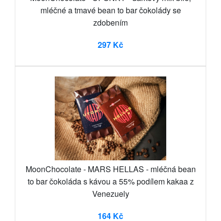
mléčné a tmavé bean to bar čokolády se
zdobením
297 Kč
MoonChocolate - MARS HELLAS - mléčná bean
to bar čokoláda s kávou a 55% podílem kakaa z
Venezuely
164 Kč