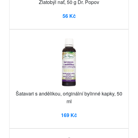
Zlatobýl nať, 50 g Dr. Popov
56 Kč
Šatavari s andělikou, originální bylinné kapky, 50
ml
169 Kč