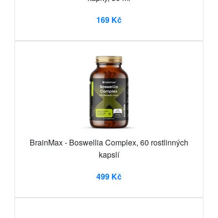
169 Kč
BrainMax - Boswellia Complex, 60 rostlinných
kapslí
499 Kč