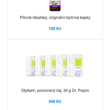
Plicník lékařský, originální bylinné kapky
150 Kč
Otylka®, porcovaný čaj, 30 g Dr. Popov
349 Kč