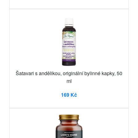
Šatavari s andělikou, originální bylinné kapky, 50
ml
169 Kč