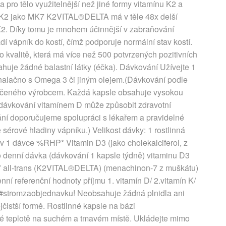
pro tělo využitelnější než jiné formy vitamínu K2 a
n K2 jako MK7 K2VITAL®DELTA má v těle 48x delší
2. Díky tomu je mnohem účinnější v zabraňování
dí vápník do kostí, čímž podporuje normální stav kostí.
o kvalitě, která má více než 500 potvrzených pozitivních
huje žádné balastní látky (éčka). Dávkování Užívejte 1
 nalačno s Omega 3 či jiným olejem.(Dávkování podle
oručeného výrobcem. Každá kapsle obsahuje vysokou
ředávkování vitamínem D může způsobit zdravotní
ní doporučujeme spolupráci s lékařem a pravidelné
 sérové hladiny vápníku.) Velikost dávky: 1 rostlinná
 1 dávce %RHP* Vitamin D3 (jako cholekalciferol, z
 denní dávka (dávkování 1 kapsle týdně) vitaminu D3
7 all-trans (K2VITAL®DELTA) (menachinon-7 z muškátu)
 referenční hodnoty příjmu 1. vitamín D/ 2.vitamín K/
 #stromzaobjednavku! Neobsahuje žádná plnidla ani
jčistší formě. Rostlinné kapsle na bázi
ové teplotě na suchém a tmavém místě. Ukládejte mimo