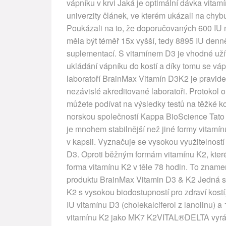
vápníku v krvi Jaká je optimální dávka vita
univerzity článek, ve kterém ukázali na chy
Poukázali na to, že doporučovaných 600 IU n
měla být téměř 15x vyšší, tedy 8895 IU denn
suplementací. S vitamínem D3 je vhodné užív
ukládání vápníku do kostí a díky tomu se vá
laboratoří BrainMax Vitamín D3K2 je pravidel
nezávislé akreditované laboratoři. Protokol 
můžete podívat na výsledky testů na těžké
norskou společností Kappa BioScience Tato 
je mnohem stabilnější než jiné formy vitamínu
v kapsli. Vyznačuje se vysokou využitelností
D3. Oproti běžným formám vitamínu K2, které 
forma vitamínu K2 v těle 78 hodin. To zname
produktu BrainMax Vitamin D3 & K2 Jedná s
K2 s vysokou biodostupností pro zdraví kost
IU vitamínu D3 (cholekalciferol z lanolinu)
vitamínu K2 jako MK7 K2VITAL®DELTA vyráb