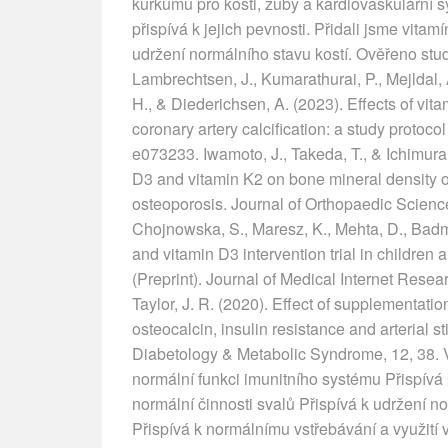
kurkumu pro kosti, zuby a kardiovaskulární 
přispívá k jejich pevnosti. Přidali jsme vitam
udržení normálního stavu kostí. Ověřeno studi
Lambrechtsen, J., Kumarathurai, P., Mejldal, 
H., & Diederichsen, A. (2023). Effects of vi
coronary artery calcification: a study protoco
e073233. Iwamoto, J., Takeda, T., & Ichimura,
D3 and vitamin K2 on bone mineral density 
osteoporosis. Journal of Orthopaedic Science
Chojnowska, S., Maresz, K., Mehta, D., Badma
and vitamin D3 intervention trial in children
(Preprint). Journal of Medical Internet Rese
Taylor, J. R. (2020). Effect of supplementat
osteocalcin, insulin resistance and arterial st
Diabetology & Metabolic Syndrome, 12, 38. Vi
normální funkci imunitního systému Přispívá 
normální činnosti svalů Přispívá k udržení 
Přispívá k normálnímu vstřebávání a využití 