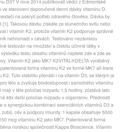
mínu D3? V roce 2014 publikovali vědci z Edmontské
bu ve stanovení doporučené denní dávky vitamínu D.
estačí na pokrytí potřeb zdravého člověka. Dávka by
ě [1]. Takovou dávku získáte ze slunečního svitu nebo
at i vitamín K2, protože vitamín K2 podporuje správné
pník nehromadí v cévách. Testováno nezávislou
ně testován na množství a čistotu účinné látky v
o výsledku testu obsahu vitamínů najdete zde a zde se
 kovy. Vitamín K2 jako MK7 K2VITAL®DELTA vyráběný
patentovaná forma vitamínu K2 ve formě MK7 all-trans
 K2. Tuto stabilitu přenáší i na vitamín D3, se kterým je
 pro tělo a zvyšuje biodostupnost i samotného vitamínu
mají v těle poločas rozpadu 1,5 hodiny, zůstává tato
ná 48x delší poločas rozpadu v organismu. Přednosti
e o synergickou kombinaci esenciálních vitamínů D3 a
í, zubů, cév a podporu imunity. 1 kapsle obsahuje 5000
 a 150 mcg vitamínu K2 jako MK7. Patentovaná forma
ěna norskou společností Kappa Bioscience. Vitamín