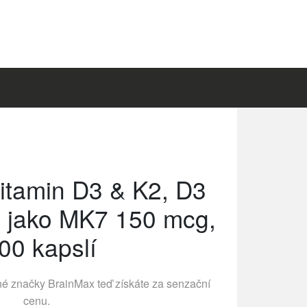
itamin D3 & K2, D3
2 jako MK7 150 mcg,
00 kapslí
ené značky
BrainMax
teď získáte za senzační
cenu.