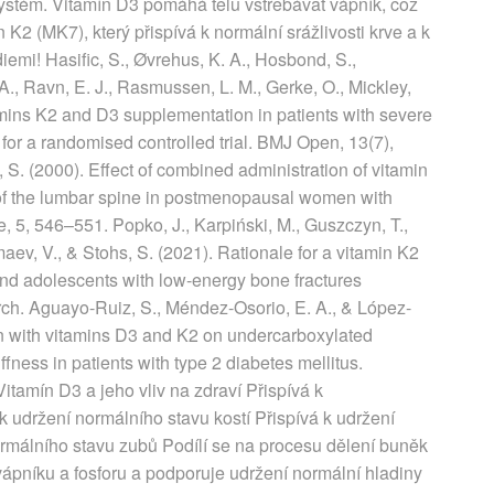
systém. Vitamín D3 pomáhá tělu vstřebávat vápník, což
ín K2 (MK7), který přispívá k normální srážlivosti krve a k
emi! Hasific, S., Øvrehus, K. A., Hosbond, S.,
A., Ravn, E. J., Rasmussen, L. M., Gerke, O., Mickley,
tamins K2 and D3 supplementation in patients with severe
l for a randomised controlled trial. BMJ Open, 13(7),
 S. (2000). Effect of combined administration of vitamin
of the lumbar spine in postmenopausal women with
, 5, 546–551. Popko, J., Karpiński, M., Guszczyn, T.,
ev, V., & Stohs, S. (2021). Rationale for a vitamin K2
 and adolescents with low-energy bone fractures
arch. Aguayo-Ruiz, S., Méndez-Osorio, E. A., & López-
ion with vitamins D3 and K2 on undercarboxylated
iffness in patients with type 2 diabetes mellitus.
tamín D3 a jeho vliv na zdraví Přispívá k
k udržení normálního stavu kostí Přispívá k udržení
normálního stavu zubů Podílí se na procesu dělení buněk
vápníku a fosforu a podporuje udržení normální hladiny