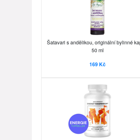
Šatavari s andělikou, originální bylinné ka
50 ml
169 Kč