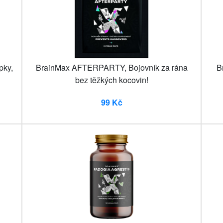
pky,
BrainMax AFTERPARTY, Bojovník za rána
B
bez těžkých kocovin!
99 Kč