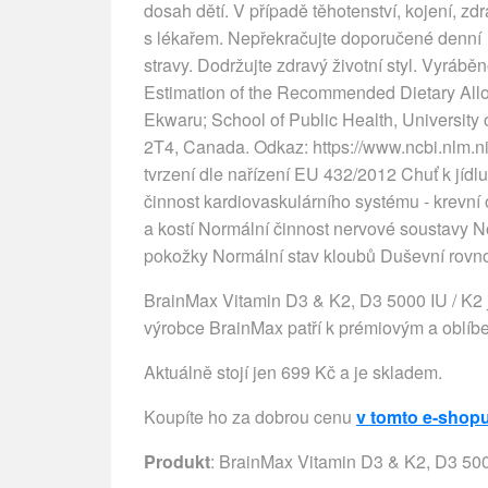
dosah dětí. V případě těhotenství, kojení, zd
s lékařem. Nepřekračujte doporučené denní 
stravy. Dodržujte zdravý životní styl. Vyráběn
Estimation of the Recommended Dietary Allo
Ekwaru; School of Public Health, University
2T4, Canada. Odkaz: https://www.ncbi.nlm.
tvrzení dle nařízení EU 432/2012 Chuť k jídl
činnost kardiovaskulárního systému - krevní 
a kostí Normální činnost nervové soustavy 
pokožky Normální stav kloubů Duševní rovnová
BrainMax Vitamin D3 & K2, D3 5000 IU / K2
výrobce BrainMax patří k prémiovým a oblíb
Aktuálně stojí jen 699 Kč a je skladem.
Koupíte ho za dobrou cenu
v tomto e-shop
Produkt
: BrainMax Vitamin D3 & K2, D3 500