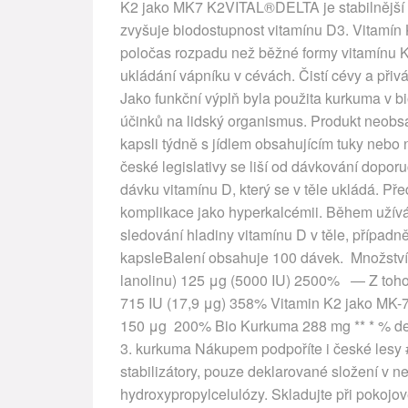
K2 jako MK7 K2VITAL®DELTA je stabilnější a 
zvyšuje biodostupnost vitamínu D3. Vitamí
poločas rozpadu než běžné formy vitamínu K
ukládání vápníku v cévách. Čistí cévy a přivá
Jako funkční výplň byla použita kurkuma v bi
účinků na lidský organismus. Produkt neobsa
kapsli týdně s jídlem obsahujícím tuky nebo
české legislativy se liší od dávkování dop
dávku vitamínu D, který se v těle ukládá. P
komplikace jako hyperkalcémii. Během užívá
sledování hladiny vitamínu D v těle, případně
kapsleBalení obsahuje 100 dávek. Množstvív
lanolinu) 125 μg (5000 IU) 2500% — Z toho
715 IU (17,9 μg) 358% Vitamin K2 jako MK-
150 μg 200% Bio Kurkuma 288 mg ** * % denní
3. kurkuma Nákupem podpoříte i české lesy
stabilizátory, pouze deklarované složení v ne
hydroxypropylcelulózy. Skladujte při pokoj