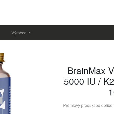
Výrobce
BrainMax V
5000 IU / K
1
Prémiový produkt od oblíb