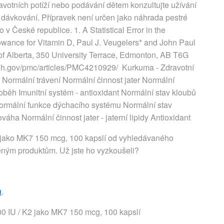
ravotních potíží nebo podávání dětem konzultujte užívání
dávkování. Přípravek není určen jako náhrada pestré
o v České republice. 1. A Statistical Error in the
wance for Vitamin D, Paul J. Veugelers* and John Paul
 of Alberta, 350 University Terrace, Edmonton, AB T6G
nih.gov/pmc/articles/PMC4210929/ Kurkuma - Zdravotní
u Normální trávení Normální činnost jater Normální
oběh Imunitní systém - antioxidant Normální stav kloubů
Normální funkce dýchacího systému Normální stav
ha Normální činnost jater - jaterní lipidy Antioxidant
 jako MK7 150 mcg, 100 kapslí od vyhledávaného
eným produktům. Už jste ho vyzkoušeli?
u
.
0 IU / K2 jako MK7 150 mcg, 100 kapslí