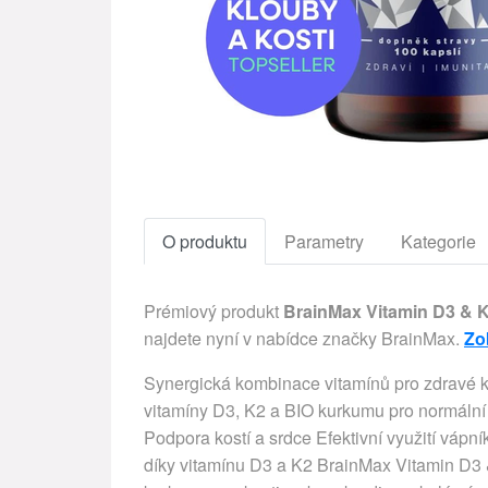
O produktu
Parametry
Kategorie
Prémiový produkt
BrainMax Vitamin D3 & K2
najdete nyní v nabídce značky BrainMax.
Zo
Synergická kombinace vitamínů pro zdravé 
vitamíny D3, K2 a BIO kurkumu pro normální 
Podpora kostí a srdce Efektivní využití vá
díky vitamínu D3 a K2 BrainMax Vitamin D3 &