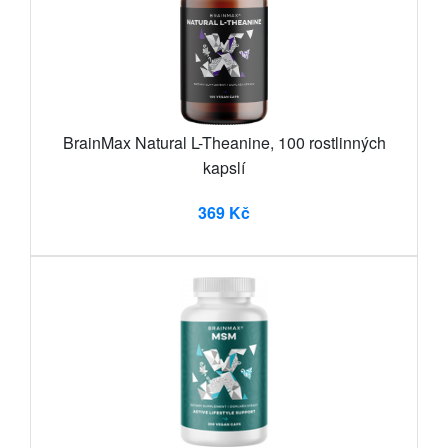
BrainMax Natural L-Theanine, 100 rostlinných
kapslí
369 Kč