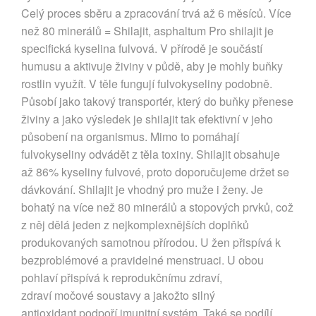
Celý proces sběru a zpracování trvá až 6 měsíců. Více
než 80 minerálů = Shilajit, asphaltum Pro shilajit je
specifická kyselina fulvová. V přírodě je součástí
humusu a aktivuje živiny v půdě, aby je mohly buňky
rostlin využít. V těle fungují fulvokyseliny podobně.
Působí jako takový transportér, který do buňky přenese
živiny a jako výsledek je shilajit tak efektivní v jeho
působení na organismus. Mimo to pomáhají
fulvokyseliny odvádět z těla toxiny. Shilajit obsahuje
až 86% kyseliny fulvové, proto doporučujeme držet se
dávkování. Shilajit je vhodný pro muže i ženy. Je
bohatý na více než 80 minerálů a stopových prvků, což
z něj dělá jeden z nejkomplexnějších doplňků
produkovaných samotnou přírodou. U žen přispívá k
bezproblémové a pravidelné menstruaci. U obou
pohlaví přispívá k reprodukčnímu zdraví,
zdraví močové soustavy a jakožto silný
antioxidant podpoří imunitní systém. Také se podílí