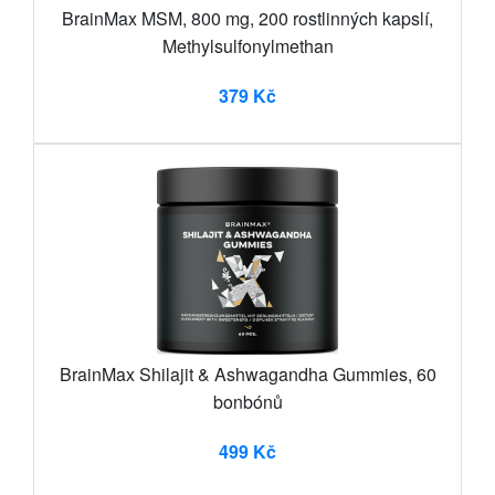
BrainMax MSM, 800 mg, 200 rostlinných kapslí,
Methylsulfonylmethan
379 Kč
BrainMax Shilajit & Ashwagandha Gummies, 60
bonbónů
499 Kč