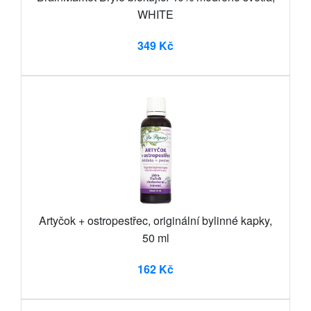
WHITE
349 Kč
Artyčok + ostropestřec, originální bylinné kapky,
50 ml
162 Kč