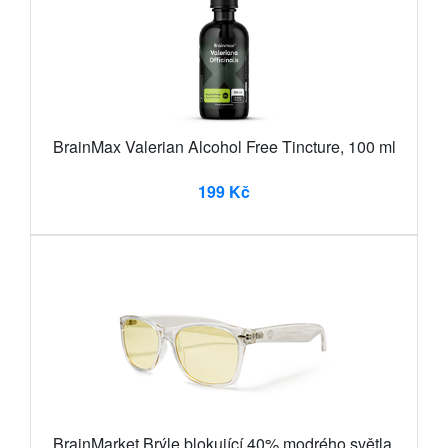
BrainMax Valerian Alcohol Free Tincture, 100 ml
199 Kč
BrainMarket Brýle blokující 40% modrého světla,