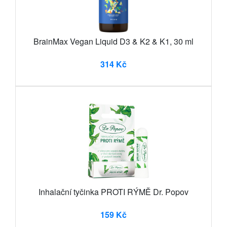
BrainMax Vegan Liquid D3 & K2 & K1, 30 ml
314 Kč
Inhalační tyčinka PROTI RÝMĚ Dr. Popov
159 Kč