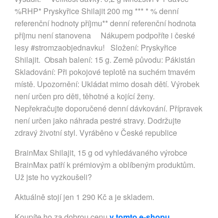
%RHP* Pryskyřice Shilajit 200 mg *** * % denní
referenční hodnoty příjmu** denní referenční hodnota
příjmu není stanovena Nákupem podpoříte i české
lesy #stromzaobjednavku! Složení: Pryskyřice
Shilajit. Obsah balení: 15 g. Země původu: Pákistán
Skladování: Při pokojové teplotě na suchém tmavém
místě. Upozornění: Ukládat mimo dosah dětí. Výrobek
není určen pro děti, těhotné a kojící ženy.
Nepřekračujte doporučené denní dávkování. Přípravek
není určen jako náhrada pestré stravy. Dodržujte
zdravý životní styl. Vyráběno v České republice
BrainMax Shilajit, 15 g od vyhledávaného výrobce
BrainMax patří k prémiovým a oblíbeným produktům.
Už jste ho vyzkoušeli?
Aktuálně stojí jen 1 290 Kč a je skladem.
Koupíte ho za dobrou cenu
v tomto e-shopu
.