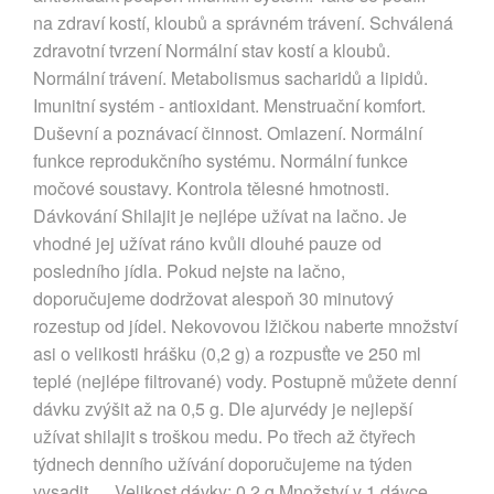
na zdraví kostí, kloubů a správném trávení. Schválená
zdravotní tvrzení Normální stav kostí a kloubů.
Normální trávení. Metabolismus sacharidů a lipidů.
Imunitní systém - antioxidant. Menstruační komfort.
Duševní a poznávací činnost. Omlazení. Normální
funkce reprodukčního systému. Normální funkce
močové soustavy. Kontrola tělesné hmotnosti.
Dávkování Shilajit je nejlépe užívat na lačno. Je
vhodné jej užívat ráno kvůli dlouhé pauze od
posledního jídla. Pokud nejste na lačno,
doporučujeme dodržovat alespoň 30 minutový
rozestup od jídel. Nekovovou lžičkou naberte množství
asi o velikosti hrášku (0,2 g) a rozpusťte ve 250 ml
teplé (nejlépe filtrované) vody. Postupně můžete denní
dávku zvýšit až na 0,5 g. Dle ajurvédy je nejlepší
užívat shilajit s troškou medu. Po třech až čtyřech
týdnech denního užívání doporučujeme na týden
vysadit. Velikost dávky: 0,2 g Množství v 1 dávce