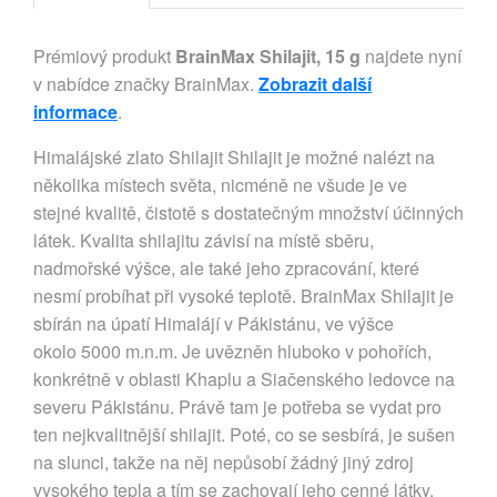
Prémiový produkt
BrainMax Shilajit, 15 g
najdete nyní
v nabídce značky BrainMax.
Zobrazit další
informace
.
Himalájské zlato Shilajit Shilajit je možné nalézt na
několika místech světa, nicméně ne všude je ve
stejné kvalitě, čistotě s dostatečným množství účinných
látek. Kvalita shilajitu závisí na místě sběru,
nadmořské výšce, ale také jeho zpracování, které
nesmí probíhat při vysoké teplotě. BrainMax Shilajit je
sbírán na úpatí Himalájí v Pákistánu, ve výšce
okolo 5000 m.n.m. Je uvězněn hluboko v pohořích,
konkrétně v oblasti Khaplu a Siačenského ledovce na
severu Pákistánu. Právě tam je potřeba se vydat pro
ten nejkvalitnější shilajit. Poté, co se sesbírá, je sušen
na slunci, takže na něj nepůsobí žádný jiný zdroj
vysokého tepla a tím se zachovají jeho cenné látky.