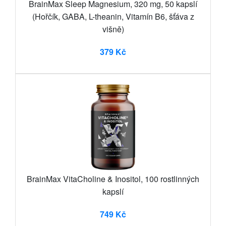
BrainMax Sleep Magnesium, 320 mg, 50 kapslí
(Hořčík, GABA, L-theanin, Vitamín B6, šťáva z
višně)
379 Kč
BrainMax VitaCholine & Inositol, 100 rostlinných
kapslí
749 Kč