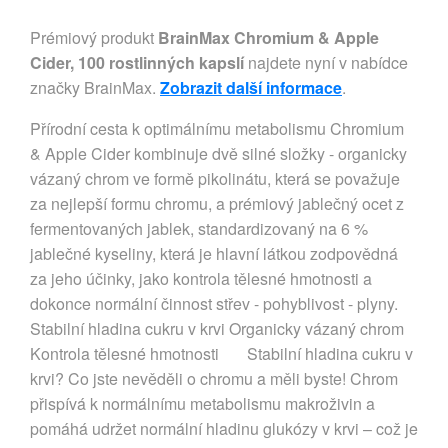
Prémiový produkt
BrainMax Chromium & Apple
Cider, 100 rostlinných kapslí
najdete nyní v nabídce
značky BrainMax.
Zobrazit další informace
.
Přírodní cesta k optimálnímu metabolismu Chromium
& Apple Cider kombinuje dvě silné složky - organicky
vázaný chrom ve formě pikolinátu, která se považuje
za nejlepší formu chromu, a prémiový jablečný ocet z
fermentovaných jablek, standardizovaný na 6 %
jablečné kyseliny, která je hlavní látkou zodpovědná
za jeho účinky, jako kontrola tělesné hmotnosti a
dokonce normální činnost střev - pohyblivost - plyny.
Stabilní hladina cukru v krvi Organicky vázaný chrom
Kontrola tělesné hmotnosti Stabilní hladina cukru v
krvi? Co jste nevěděli o chromu a měli byste! Chrom
přispívá k normálnímu metabolismu makroživin a
pomáhá udržet normální hladinu glukózy v krvi – což je