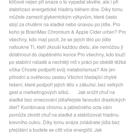
klíčové nejen při snaze o to vypadat skvěle, ale i při
stabilizaci energetické hladiny během dne. Díky tomu
můžete zamezit glykemickým výkyvům, které často
stojí za chutěmi na sladké nebo únavou po jídle. Pro
koho je BrainMax Chromium & Apple Cider určen? Pro
všechny, kdo mají pocit, že se jejich tělo po jídle
nafoukne Ti, kteří zkouší každou dietu, ale nemůžou ji
dotáhnout do úspěšného konce Pro všechny, kdo touží
po stabilní náladě a nechtějí mít v práci po obědě těžká
víčka Chcete podpořit svůj metabolismus? Ale jen
přírodní a ověřenou cestou Všichni hledající chytré
řešení, které podpoří jejich tělo v zákulisí, bez velkých
gest a marketingových slibů. Jak snížit chuť na
sladké bez omezování jídlaNejste fanoušci drastických
diet? Kombinace chromu a jablečného octa vám
pomůže zkrotit chuť na sladké a stabilizovat hladinu
krevního cukru. Díky tomu snáze zvládnete jídla bez
přejídání a budete se cítit více energičtí. Jak