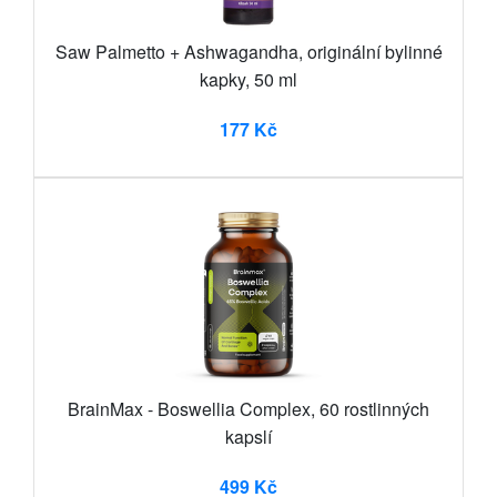
Saw Palmetto + Ashwagandha, originální bylinné
kapky, 50 ml
177 Kč
BrainMax - Boswellia Complex, 60 rostlinných
kapslí
499 Kč