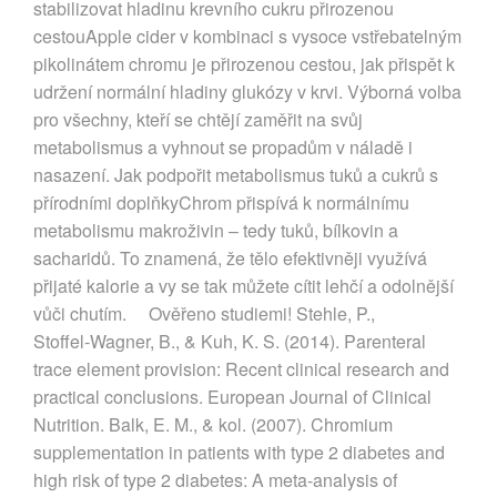
stabilizovat hladinu krevního cukru přirozenou
cestouApple cider v kombinaci s vysoce vstřebatelným
pikolinátem chromu je přirozenou cestou, jak přispět k
udržení normální hladiny glukózy v krvi. Výborná volba
pro všechny, kteří se chtějí zaměřit na svůj
metabolismus a vyhnout se propadům v náladě i
nasazení. Jak podpořit metabolismus tuků a cukrů s
přírodními doplňkyChrom přispívá k normálnímu
metabolismu makroživin – tedy tuků, bílkovin a
sacharidů. To znamená, že tělo efektivněji využívá
přijaté kalorie a vy se tak můžete cítit lehčí a odolnější
vůči chutím. Ověřeno studiemi! Stehle, P.,
Stoffel‑Wagner, B., & Kuh, K. S. (2014). Parenteral
trace element provision: Recent clinical research and
practical conclusions. European Journal of Clinical
Nutrition. Balk, E. M., & kol. (2007). Chromium
supplementation in patients with type 2 diabetes and
high risk of type 2 diabetes: A meta‑analysis of