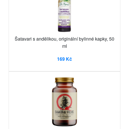
Šatavari s andělikou, originální bylinné kapky, 50
ml
169 Kč