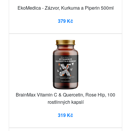
EkoMedica - Zázvor, Kurkuma a Piperin 500ml
379 Kč
BrainMax Vitamin C & Quercetin, Rose Hip, 100
rostlinných kapslí
319 Kč