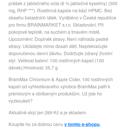
prášek z jablečného octa (6 % jablečné kyseliny) (300
mg, RHP ***). Rostlinná kapsle na bázi HPMC. Bez
obsahu balastních látek. Vyráběno v České republice
pro firmu BRAINMARKET s.r.o. Skladování: Při
pokojové teplotě, na suchém a tmavém místě.
Upozornění: Doplněk stravy. Není náhrada pestré
stravy. Ukládejte mimo dosah dětí. Nepřekračujte
doporučenou denní dávku. Dodržujte zdravý životní
styl. Velikost balení: 100 rostlinných kapslí (100
dávek).Hmotnost: 35,7 g
BrainMax Chromium & Apple Cider, 100 rostlinných
kapslí od vyhledávaného výrobce BrainMax patří k
prémiovým a oblíbeným produktům. Už jste ho
vyzkoušeli?
Aktuálně stojí jen 289 Kč a je skladem.
Koupíte ho za dobrou cenu
v tomto e-shopu
.