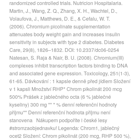
randomized controlled trials. Nutricion Hospitalaria.
Martin, J., Wang, Z. Q., Zhang, X. H., Wachtel, D.,
Volaufova, J., Matthews, D. E., & Cefalu, W. T.
(2006). Chromium picolinate supplementation
attenuates body weight gain and increases insulin
sensitivity in subjects with type 2 diabetes. Diabetes
Care, 29(8), 1826–1832. DOI: 10.2337/dc06‑0254
Natesan, S. Raja & Nair, B. U. (2008). Chromium(III)
complexes inhibit transcription factors binding to DNA
and associated gene expression. Toxicology, 251(1‑3),
61‑65. Dávkování : 1 kapsle denně před jídlem Složení
v 1 kapsli Množství RHP* Chrom pikolinát 200 mcg
500% Prášek z jablečného octa (6 % jablečné
kyseliny) 300 mg ** * % denní referenční hodnoty
příjmu** Denní referenční hodnota příjmu není
stanovena Nákupem podpoříte i české lesy
#stromzaobjednavku! Legenda: Chrom1, jablečný
ocet2 Složení: Chrom pikolinát (200 mcg, RHP 500 %),