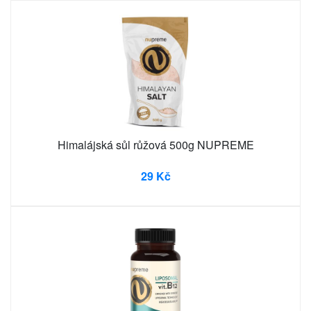
Himalájská sůl růžová 500g NUPREME
29 Kč