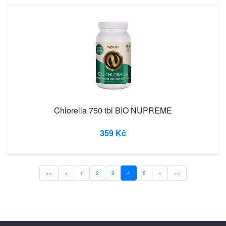
Chlorella 750 tbl BIO NUPREME
359 Kč
««
«
1
2
3
4
5
»
»»