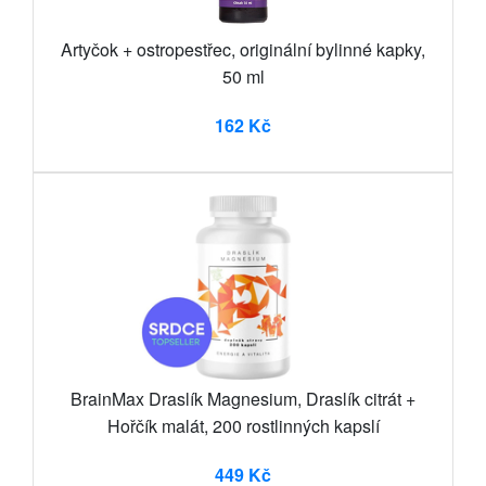
Artyčok + ostropestřec, originální bylinné kapky,
50 ml
162 Kč
BrainMax Draslík Magnesium, Draslík citrát +
Hořčík malát, 200 rostlinných kapslí
449 Kč