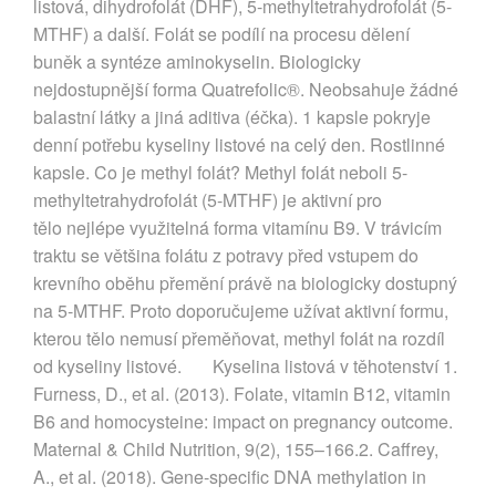
listová, dihydrofolát (DHF), 5-methyltetrahydrofolát (5-
MTHF) a další. Folát se podílí na procesu dělení
buněk a syntéze aminokyselin. Biologicky
nejdostupnější forma Quatrefolic®. Neobsahuje žádné
balastní látky a jiná aditiva (éčka). 1 kapsle pokryje
denní potřebu kyseliny listové na celý den. Rostlinné
kapsle. Co je methyl folát? Methyl folát neboli 5-
methyltetrahydrofolát (5-MTHF) je aktivní pro
tělo nejlépe využitelná forma vitamínu B9. V trávicím
traktu se většina folátu z potravy před vstupem do
krevního oběhu přemění právě na biologicky dostupný
na 5-MTHF. Proto doporučujeme užívat aktivní formu,
kterou tělo nemusí přeměňovat, methyl folát na rozdíl
od kyseliny listové. Kyselina listová v těhotenství 1.
Furness, D., et al. (2013). Folate, vitamin B12, vitamin
B6 and homocysteine: impact on pregnancy outcome.
Maternal & Child Nutrition, 9(2), 155–166.2. Caffrey,
A., et al. (2018). Gene-specific DNA methylation in