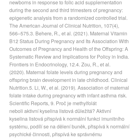
newborns in response to folic acid supplementation
during the second and third trimesters of pregnancy:
epigenetic analysis from a randomized controlled trial.
The American Journal of Clinical Nutrition, 107(4),
566–575.3. Behere, R., et al. (2021). Maternal Vitamin
B12 Status During Pregnancy and Its Association With
Outcomes of Pregnancy and Health of the Offspring: A
Systematic Review and Implications for Policy in India.
Frontiers in Endocrinology, 12.4. Zou, R., et al.
(2020). Maternal folate levels during pregnancy and
offspring brain development in late childhood. Clinical
Nutrition.5. Li, W., et al. (2019). Association of maternal
folate intake during pregnancy with infant asthma risk.
Scientific Reports, 9. Proč je methylfolát
neboli aktivní kyselina listová důležitá? Aktivní
kyselina listová přispívá k normální funkci imunitního
systému, podílí se na dělení buněk, přispívá k normální
psychické činnosti, přispívá ke správnému