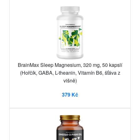
BrainMax Sleep Magnesium, 320 mg, 50 kapslí
(Hořčík, GABA, L-theanin, Vitamín B6, šťáva z
višně)
379 Kč