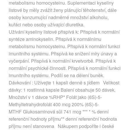
metabolismu homocysteinu. Suplementaci kyseliny
listové by měly zvážit ženy plánující těhotenství, dále
osoby konzumující nadměrné množství alkoholu,
kuřáci nebo osoby užívající diuretika.
Užívání kyseliny listové přispívá k: Přispívá k normální
syntéze aminokyselin. Přispívá k normálnímu
metabolismu homocysteinu. Přispívá k normální funkci
imunitního systému. Přispívá ke snížení míry únavy a
vyčerpání. Přispívá k normální krvetvorbě. Přispívá k
normální psychické činnosti. Přispívá k normální funkci
imunitního systému. Podílí se na dělení buněk.
Dávkování : Užívejte 1 kapsli denně s jídlem Velikost
dávky: 1 rostlinná kapsle Balení obsahuje 50 dávek.
Množství v 1 dávce %RHP* Folát jako (6S)-5-
Methyltetrahydrofolát 400 mcg 200% (6S)-5-
MTHF Glukosaminová sůl 741 mcg *** * % denní
referenční hodnoty příjmu** denní referenční hodnota
příjmu není stanovena Nákupem podpoříte i české