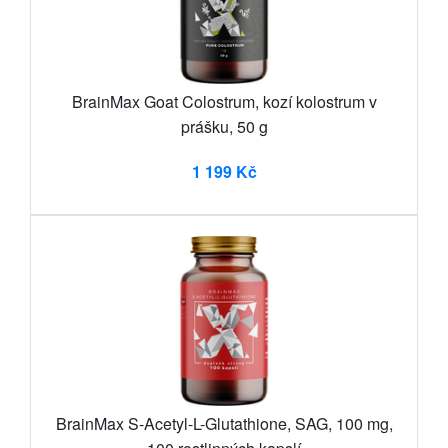
BrainMax Goat Colostrum, kozí kolostrum v
prášku, 50 g
1 199 Kč
BrainMax S-Acetyl-L-Glutathione, SAG, 100 mg,