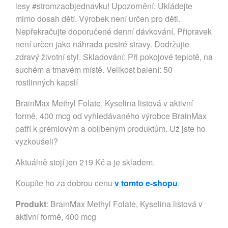
lesy #stromzaobjednavku! Upozornění: Ukládejte
mimo dosah dětí. Výrobek není určen pro děti.
Nepřekračujte doporučené denní dávkování. Přípravek
není určen jako náhrada pestré stravy. Dodržujte
zdravý životní styl. Skladování: Při pokojové teplotě, na
suchém a tmavém místě. Velikost balení: 50
rostlinných kapslí
BrainMax Methyl Folate, Kyselina listová v aktivní
formě, 400 mcg od vyhledávaného výrobce BrainMax
patří k prémiovým a oblíbeným produktům. Už jste ho
vyzkoušeli?
Aktuálně stojí jen 219 Kč a je skladem.
Koupíte ho za dobrou cenu
v tomto e-shopu
.
Produkt
: BrainMax Methyl Folate, Kyselina listová v
aktivní formě, 400 mcg