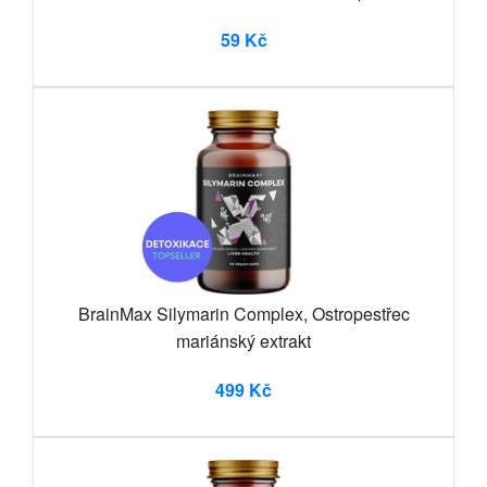
59 Kč
BrainMax Silymarin Complex, Ostropestřec
mariánský extrakt
499 Kč