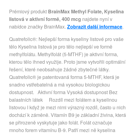
Prémiový produkt
BrainMax Methyl Folate, Kyselina
listová v aktivní formě, 400 mcg
najdete nyní v
nabídce značky BrainMax.
Zobrazit další informace
.
Quatrefolic®: Nejlepší forma kyseliny listové pro vaše
tělo Kyselina listová je pro tělo nejlepší ve formě
methylfolátu. Methylfolát (5-MTHF) je aktivní forma,
kterou tělo ihned využije. Proto jsme vytvořili optimální
řešení, které neobsahuje žádné zbytečné látky.
Quatrefolic® je patentovaná forma 5-MTHF, která je
snadno vstřebatelná a má vysokou biologickou
dostupnost. Aktivní forma Vysoká dostupnost Bez
balastních látek Rozdíl mezi folátem a kyselinou
listovou I když je mezi nimi výrazný rozdíl, často u nich
dochází k záměně. Vitamín B9 je základní živina, která
se přirozeně vyskytuje jako folát. Folát označuje
mnoho forem vitamínu B-9. Patří mezi ně kyselina