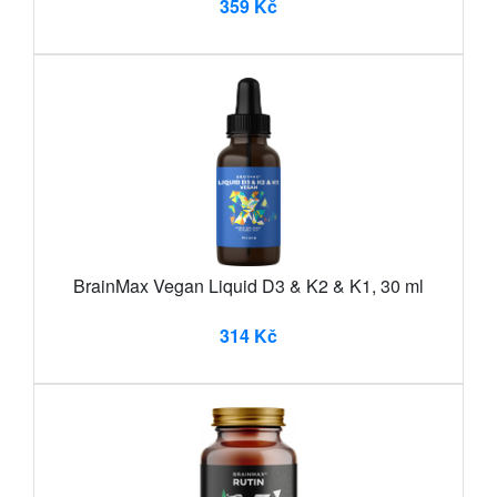
359 Kč
BrainMax Vegan Liquid D3 & K2 & K1, 30 ml
314 Kč