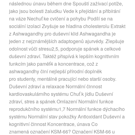
následnou únavu během dne Spouští zažívací potíže,
jako jsou bolesti žaludku Vede k přejídání a přibírání
na váze Nechuť ke cvičení a pohybu Podílí se na
sociální izolaci Zvyšuje se hladina cholesterolu Extrakt
z Ashwagandhy pro duševní klid Ashwagandha je
jeden z nejznámějších adaptogenů ajurvédy. Zlepšuje
odolnost vůči stresu2,5, podporuje spánek a celkové
duševní zdraví. Taktéž přispívá k lepším kognitivním
funkcím jako paměť4 a koncentrace, což z
ashwagandhy činí nejlepší přírodní doplněk
pro studenty, mentálně pracující nebo starší osoby.
Duševní zdraví a relaxace Normální činnost
kardiovaskulárního systému Chuť k jídlu Duševní
zdraví, stres a spánek Omlazení Normální funkce
reprodukčního systému1,7 Normální funkce dýchacího
systému Normální stav pokožky Antioxidant Duševní a
kognitivní činnost Koncentrace, únava Co
znamená označení KSM-66? Označení KSM-66 u