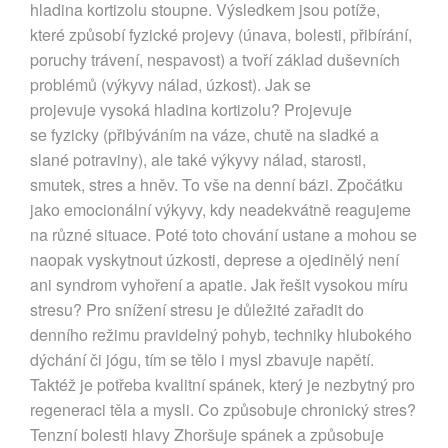
hladina kortizolu stoupne. Výsledkem jsou potíže,
které způsobí fyzické projevy (únava, bolesti, přibírání,
poruchy trávení, nespavost) a tvoří základ duševních
problémů (výkyvy nálad, úzkost). Jak se
projevuje vysoká hladina kortizolu? Projevuje
se fyzicky (přibýváním na váze, chutě na sladké a
slané potraviny), ale také výkyvy nálad, starosti,
smutek, stres a hněv. To vše na denní bázi. Zpočátku
jako emocionální výkyvy, kdy neadekvátně reagujeme
na různé situace. Poté toto chování ustane a mohou se
naopak vyskytnout úzkosti, deprese a ojedinělý není
ani syndrom vyhoření a apatie. Jak řešit vysokou míru
stresu? Pro snížení stresu je důležité zařadit do
denního režimu pravidelný pohyb, techniky hlubokého
dýchání či jógu, tím se tělo i mysl zbavuje napětí.
Taktéž je potřeba kvalitní spánek, který je nezbytný pro
regeneraci těla a mysli. Co způsobuje chronický stres?
Tenzní bolesti hlavy Zhoršuje spánek a způsobuje