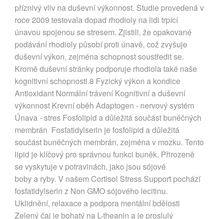
příznivý vliv na duševní výkonnost. Studie provedená v
roce 2009 testovala dopad rhodioly na lidi trpící
únavou spojenou se stresem. Zjistili, že opakované
podávání rhodioly působí proti únavě, což zvyšuje
duševní výkon, zejména schopnost soustředit se.
Kromě duševní stránky podporuje rhodiola také naše
kognitivní schopnosti.8 Fyzický výkon a kondice
Antioxidant Normální trávení Kognitivní a duševní
výkonnost Krevní oběh Adaptogen - nervový systém
Únava - stres Fosfolipid a důležitá součást buněčných
membrán Fosfatidylserin je fosfolipid a důležitá
součást buněčných membrán, zejména v mozku. Tento
lipid je klíčový pro správnou funkci buněk. Přirozeně
se vyskytuje v potravinách, jako jsou sójové
boby a ryby. V našem Cortisol Stress Support pochází
fosfatidylserin z Non GMO sójového lecitinu.
Uklidnění, relaxace a podpora mentální bdělosti
Zelený čaj je bohatý na L-theanin a je proslulý