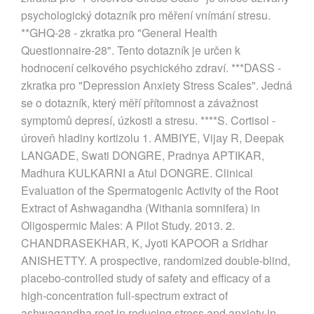
psychologický dotazník pro měření vnímání stresu.
**GHQ-28 - zkratka pro "General Health
Questionnaire-28". Tento dotazník je určen k
hodnocení celkového psychického zdraví. ***DASS -
zkratka pro "Depression Anxiety Stress Scales". Jedná
se o dotazník, který měří přítomnost a závažnost
symptomů depresí, úzkosti a stresu. ****S. Cortisol -
úroveň hladiny kortizolu 1. AMBIYE, Vijay R, Deepak
LANGADE, Swati DONGRE, Pradnya APTIKAR,
Madhura KULKARNI a Atul DONGRE. Clinical
Evaluation of the Spermatogenic Activity of the Root
Extract of Ashwagandha (Withania somnifera) in
Oligospermic Males: A Pilot Study. 2013. 2.
CHANDRASEKHAR, K, Jyoti KAPOOR a Sridhar
ANISHETTY. A prospective, randomized double-blind,
placebo-controlled study of safety and efficacy of a
high-concentration full-spectrum extract of
ashwagandha root in reducing stress and anxiety in