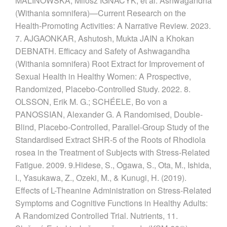
MALINOWSKA, Milosz IGNACYK, et al. Ashwagandha
(Withania somnifera)—Current Research on the
Health-Promoting Activities: A Narrative Review. 2023.
7. AJGAONKAR, Ashutosh, Mukta JAIN a Khokan
DEBNATH. Efficacy and Safety of Ashwagandha
(Withania somnifera) Root Extract for Improvement of
Sexual Health in Healthy Women: A Prospective,
Randomized, Placebo-Controlled Study. 2022. 8.
OLSSON, Erik M. G.; SCHÉELE, Bo von a
PANOSSIAN, Alexander G. A Randomised, Double-
Blind, Placebo-Controlled, Parallel-Group Study of the
Standardised Extract SHR-5 of the Roots of Rhodiola
rosea in the Treatment of Subjects with Stress-Related
Fatigue. 2009. 9.Hidese, S., Ogawa, S., Ota, M., Ishida,
I., Yasukawa, Z., Ozeki, M., & Kunugi, H. (2019).
Effects of L-Theanine Administration on Stress-Related
Symptoms and Cognitive Functions in Healthy Adults:
A Randomized Controlled Trial. Nutrients, 11.