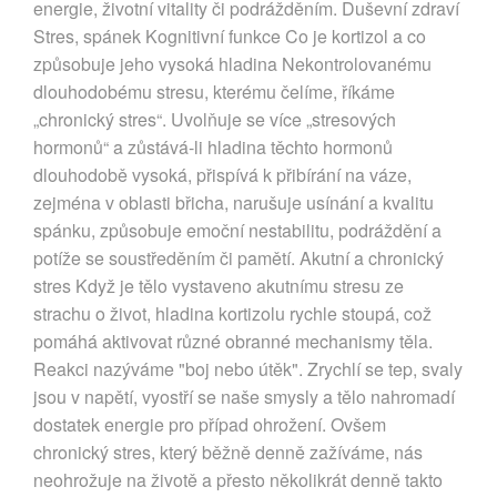
energie, životní vitality či podrážděním. Duševní zdraví
Stres, spánek Kognitivní funkce Co je kortizol a co
způsobuje jeho vysoká hladina Nekontrolovanému
dlouhodobému stresu, kterému čelíme, říkáme
„chronický stres“. Uvolňuje se více „stresových
hormonů“ a zůstává-li hladina těchto hormonů
dlouhodobě vysoká, přispívá k přibírání na váze,
zejména v oblasti břicha, narušuje usínání a kvalitu
spánku, způsobuje emoční nestabilitu, podráždění a
potíže se soustředěním či pamětí. Akutní a chronický
stres Když je tělo vystaveno akutnímu stresu ze
strachu o život, hladina kortizolu rychle stoupá, což
pomáhá aktivovat různé obranné mechanismy těla.
Reakci nazýváme "boj nebo útěk". Zrychlí se tep, svaly
jsou v napětí, vyostří se naše smysly a tělo nahromadí
dostatek energie pro případ ohrožení. Ovšem
chronický stres, který běžně denně zažíváme, nás
neohrožuje na životě a přesto několikrát denně takto