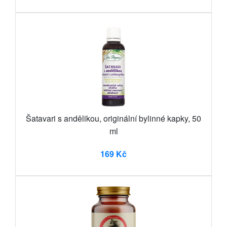
Šatavari s andělikou, originální bylinné kapky, 50
ml
169 Kč