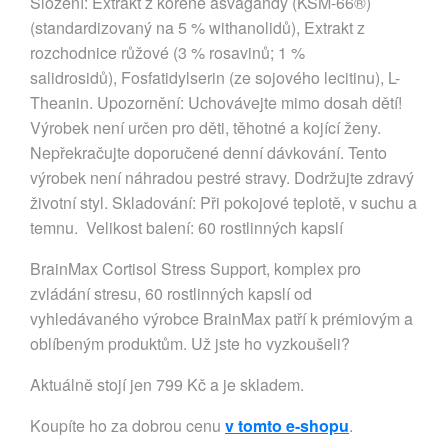
Složení: Extrakt z kořene ašvagandy (KSM-66®)
(standardizovaný na 5 % withanolidů), Extrakt z
rozchodnice růžové (3 % rosavinů; 1 %
salidrosidů), Fosfatidylserin (ze sojového lecitinu), L-
Theanin. Upozornění: Uchovávejte mimo dosah dětí!
Výrobek není určen pro děti, těhotné a kojící ženy.
Nepřekračujte doporučené denní dávkování. Tento
výrobek není náhradou pestré stravy. Dodržujte zdravý
životní styl. Skladování: Při pokojové teplotě, v suchu a
temnu. Velikost balení: 60 rostlinných kapslí
BrainMax Cortisol Stress Support, komplex pro
zvládání stresu, 60 rostlinných kapslí od
vyhledávaného výrobce BrainMax patří k prémiovým a
oblíbeným produktům. Už jste ho vyzkoušeli?
Aktuálně stojí jen 799 Kč a je skladem.
Koupíte ho za dobrou cenu
v tomto e-shopu
.