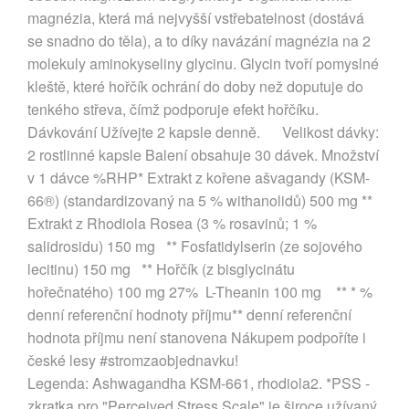
magnézia, která má nejvyšší vstřebatelnost (dostává
se snadno do těla), a to díky navázání magnézia na 2
molekuly aminokyseliny glycinu. Glycin tvoří pomyslné
kleště, které hořčík ochrání do doby než doputuje do
tenkého střeva, čímž podporuje efekt hořčíku.
Dávkování Užívejte 2 kapsle denně. Velikost dávky:
2 rostlinné kapsle Balení obsahuje 30 dávek. Množství
v 1 dávce %RHP* Extrakt z kořene ašvagandy (KSM-
66®) (standardizovaný na 5 % withanolidů) 500 mg **
Extrakt z Rhodiola Rosea (3 % rosavinů; 1 %
salidrosidu) 150 mg ** Fosfatidylserin (ze sojového
lecitinu) 150 mg ** Hořčík (z bisglycinátu
hořečnatého) 100 mg 27% L-Theanin 100 mg ** * %
denní referenční hodnoty příjmu** denní referenční
hodnota příjmu není stanovena Nákupem podpoříte i
české lesy #stromzaobjednavku!
Legenda: Ashwagandha KSM-661, rhodiola2. *PSS -
zkratka pro "Perceived Stress Scale" je široce užívaný