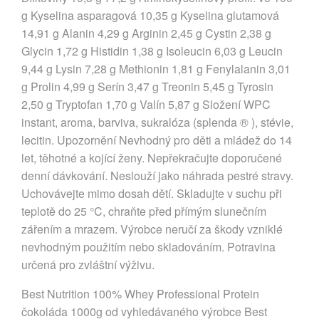
g Kyselina asparagová 10,35 g Kyselina glutamová
14,91 g Alanin 4,29 g Arginin 2,45 g Cystin 2,38 g
Glycin 1,72 g Histidin 1,38 g Isoleucin 6,03 g Leucin
9,44 g Lysin 7,28 g Methionin 1,81 g Fenylalanin 3,01
g Prolin 4,99 g Serín 3,47 g Treonin 5,45 g Tyrosin
2,50 g Tryptofan 1,70 g Valín 5,87 g Složení WPC
instant, aroma, barviva, sukralóza (splenda ® ), stévie,
lecitin. Upozornění Nevhodný pro děti a mládež do 14
let, těhotné a kojící ženy. Nepřekračujte doporučené
denní dávkování. Neslouží jako náhrada pestré stravy.
Uchovávejte mimo dosah dětí. Skladujte v suchu při
teplotě do 25 °C, chraňte před přímým slunečním
zářením a mrazem. Výrobce neručí za škody vzniklé
nevhodným použitím nebo skladováním. Potravina
určená pro zvláštní výživu.
Best Nutrition 100% Whey Professional Protein
čokoláda 1000g od vyhledávaného výrobce Best