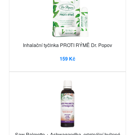
Inhalační tyčinka PROTI RÝMĚ Dr. Popov
159 Kč
Saw Palmetto + Ashwagandha, originální bylinné