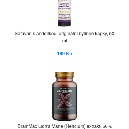
Šatavari s andělikou, originální bylinné kapky, 50
ml
169 Kč
BrainMax Lion's Mane (Hericium) extrakt, 50%