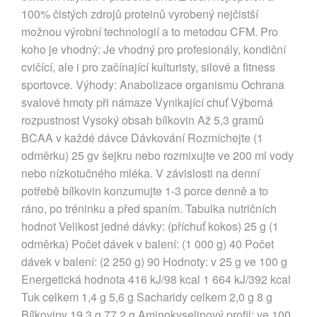
100% čistých zdrojů proteinů vyrobený nejčistší
možnou výrobní technologií a to metodou CFM. Pro
koho je vhodný: Je vhodný pro profesionály, kondiční
cvičící, ale i pro začínající kulturisty, silové a fitness
sportovce. Výhody: Anabolizace organismu Ochrana
svalové hmoty při námaze Vynikající chuť Výborná
rozpustnost Vysoký obsah bílkovin Až 5,3 gramů
BCAA v každé dávce Dávkování Rozmíchejte (1
odměrku) 25 gv šejkru nebo rozmixujte ve 200 ml vody
nebo nízkotučného mléka. V závislosti na denní
potřebě bílkovin konzumujte 1-3 porce denně a to
ráno, po tréninku a před spaním. Tabulka nutričních
hodnot Velikost jedné dávky: (příchuť kokos) 25 g (1
odměrka) Počet dávek v balení: (1 000 g) 40 Počet
dávek v balení: (2 250 g) 90 Hodnoty: v 25 g ve 100 g
Energetická hodnota 416 kJ/98 kcal 1 664 kJ/392 kcal
Tuk celkem 1,4 g 5,6 g Sacharidy celkem 2,0 g 8 g
Bílkoviny 19,3 g 77,2 g Aminokyselinový profil: ve 100