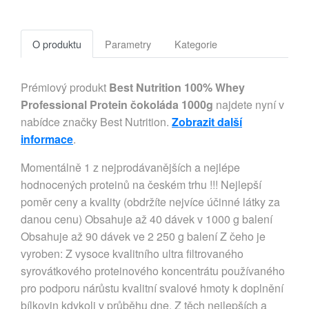
O produktu
Parametry
Kategorie
Prémiový produkt
Best Nutrition 100% Whey
Professional Protein čokoláda 1000g
najdete nyní v
nabídce značky Best Nutrition.
Zobrazit další
informace
.
Momentálně 1 z nejprodávanějších a nejlépe
hodnocených proteinů na českém trhu !!! Nejlepší
poměr ceny a kvality (obdržíte nejvíce účinné látky za
danou cenu) Obsahuje až 40 dávek v 1000 g balení
Obsahuje až 90 dávek ve 2 250 g balení Z čeho je
vyroben: Z vysoce kvalitního ultra filtrovaného
syrovátkového proteinového koncentrátu používaného
pro podporu nárůstu kvalitní svalové hmoty k doplnění
bílkovin kdykoli v průběhu dne. Z těch nejlepších a