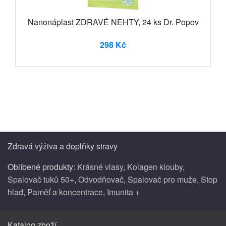
Nanonáplast ZDRAVÉ NEHTY, 24 ks Dr. Popov
298 Kč
Zdravá výživa a doplňky stravy
Oblíbené produkty:
Krásné vlasy
,
Kolagen klouby
,
Spalovač tuků 50+
,
Odvodňovač
,
Spalovač pro muže
,
Stop
hlad
,
Paměť a koncentrace
,
Imunita +
Katalog zboží