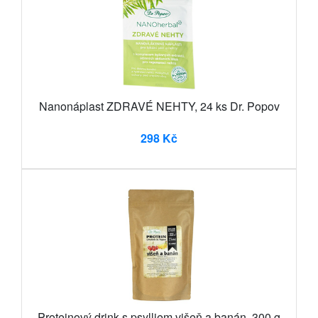
Nanonáplast ZDRAVÉ NEHTY, 24 ks Dr. Popov
298 Kč
Proteinový drink s psylliem višeň a banán, 300 g