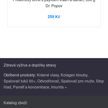
Dr. Popov
259 Kč
Zdravá výživa a doplňky stravy
Oblíbené produkty:
Krásné vlasy
,
Kolagen klouby
,
Spalovač tuků 50+
,
Odvodňovač
,
Spalovač pro muže
,
Stop
hlad
,
Paměť a koncentrace
,
Imunita +
Katalog zboží