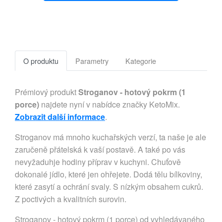
O produktu
Parametry
Kategorie
Prémiový produkt
Stroganov - hotový pokrm (1
porce)
najdete nyní v nabídce značky KetoMix.
Zobrazit další informace
.
Stroganov má mnoho kuchařských verzí, ta naše je ale
zaručeně přátelská k vaší postavě. A také po vás
nevyžaduhje hodiny příprav v kuchyni. Chuťově
dokonalé jídlo, které jen ohřejete. Dodá tělu bílkoviny,
které zasytí a ochrání svaly. S nízkým obsahem cukrů.
Z poctivých a kvalitních surovin.
Stroganov - hotový pokrm (1 porce) od vyhledávaného