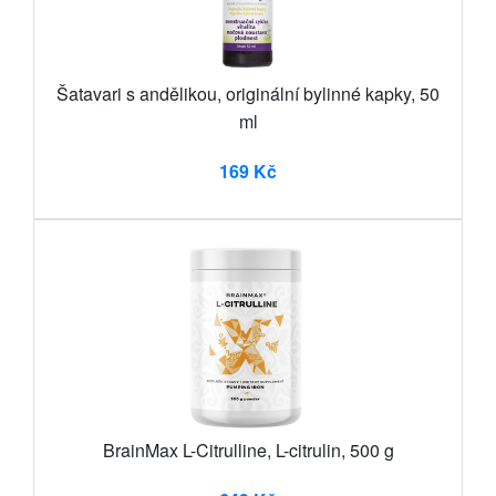
Šatavari s andělikou, originální bylinné kapky, 50
ml
169 Kč
BrainMax L-Citrulline, L-citrulin, 500 g